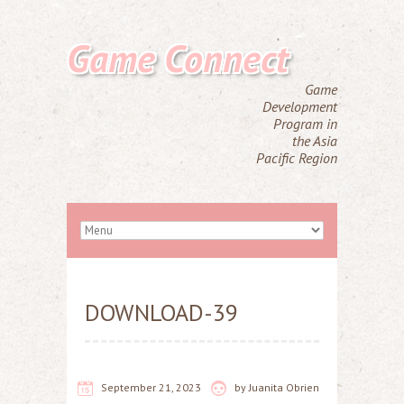
Game Connect
Game
Development
Program in
the Asia
Pacific Region
DOWNLOAD-39
September 21, 2023
by
Juanita Obrien