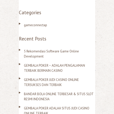
Categories
gameconnectap
Recent Posts
5 Rekomendasi Software Game Online
Development
GEMBALA POKER ~ ADALAH PENGALAMAN
TERBAIK BERMAIN CASINO
GEMBALA POKER JUDI CASINO ONLINE
TERSUKSES DAN TERBAIK
BANDAR BOLA ONLINE TERBESAR & SITUS SLOT
RESMI INDONESIA
GEMBALA POKER ADALAH SITUS JUDI CASINO
ONLINE TERBAIK