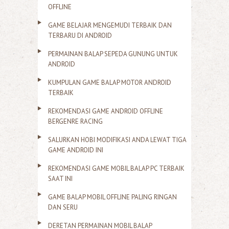
OFFLINE
GAME BELAJAR MENGEMUDI TERBAIK DAN
TERBARU DI ANDROID
PERMAINAN BALAP SEPEDA GUNUNG UNTUK
ANDROID
KUMPULAN GAME BALAP MOTOR ANDROID
TERBAIK
REKOMENDASI GAME ANDROID OFFLINE
BERGENRE RACING
SALURKAN HOBI MODIFIKASI ANDA LEWAT TIGA
GAME ANDROID INI
REKOMENDASI GAME MOBIL BALAP PC TERBAIK
SAAT INI
GAME BALAP MOBIL OFFLINE PALING RINGAN
DAN SERU
DERETAN PERMAINAN MOBIL BALAP