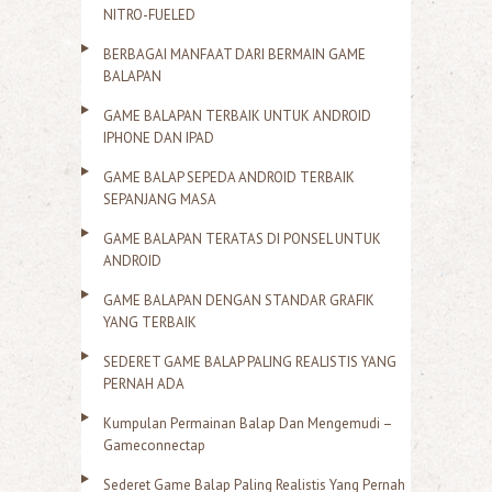
NITRO-FUELED
BERBAGAI MANFAAT DARI BERMAIN GAME
BALAPAN
GAME BALAPAN TERBAIK UNTUK ANDROID
IPHONE DAN IPAD
GAME BALAP SEPEDA ANDROID TERBAIK
SEPANJANG MASA
GAME BALAPAN TERATAS DI PONSEL UNTUK
ANDROID
GAME BALAPAN DENGAN STANDAR GRAFIK
YANG TERBAIK
SEDERET GAME BALAP PALING REALISTIS YANG
PERNAH ADA
Kumpulan Permainan Balap Dan Mengemudi –
Gameconnectap
Sederet Game Balap Paling Realistis Yang Pernah