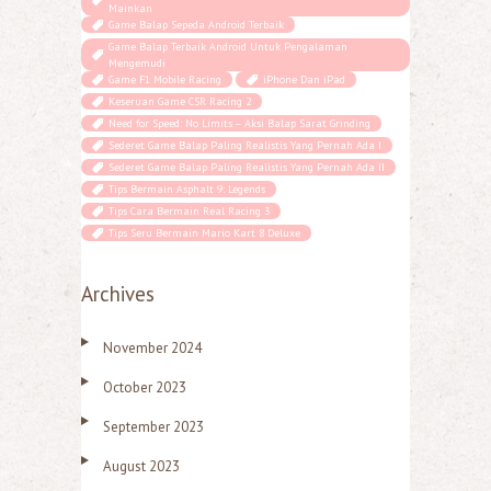
Mainkan
Game Balap Sepeda Android Terbaik
Game Balap Terbaik Android Untuk Pengalaman
Mengemudi
Game F1 Mobile Racing
iPhone Dan iPad
Keseruan Game CSR Racing 2
Need for Speed: No Limits – Aksi Balap Sarat Grinding
Sederet Game Balap Paling Realistis Yang Pernah Ada I
Sederet Game Balap Paling Realistis Yang Pernah Ada II
Tips Bermain Asphalt 9: Legends
Tips Cara Bermain Real Racing 3
Tips Seru Bermain Mario Kart 8 Deluxe
Archives
November 2024
October 2023
September 2023
August 2023