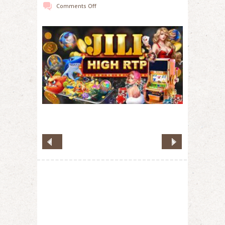
Comments Off