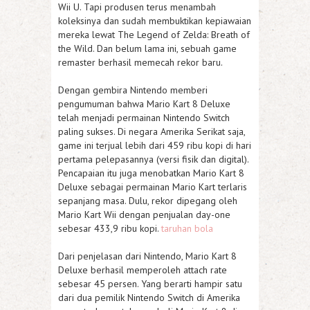
Wii U. Tapi produsen terus menambah
koleksinya dan sudah membuktikan kepiawaian
mereka lewat The Legend of Zelda: Breath of
the Wild. Dan belum lama ini, sebuah game
remaster berhasil memecah rekor baru.
Dengan gembira Nintendo memberi
pengumuman bahwa Mario Kart 8 Deluxe
telah menjadi permainan Nintendo Switch
paling sukses. Di negara Amerika Serikat saja,
game ini terjual lebih dari 459 ribu kopi di hari
pertama pelepasannya (versi fisik dan digital).
Pencapaian itu juga menobatkan Mario Kart 8
Deluxe sebagai permainan Mario Kart terlaris
sepanjang masa. Dulu, rekor dipegang oleh
Mario Kart Wii dengan penjualan day-one
sebesar 433,9 ribu kopi.
taruhan bola
Dari penjelasan dari Nintendo, Mario Kart 8
Deluxe berhasil memperoleh attach rate
sebesar 45 persen. Yang berarti hampir satu
dari dua pemilik Nintendo Switch di Amerika