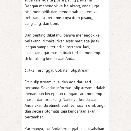
Dengan menengok ke belakang, Anda juga
bisa membidik dan menembakkan item ke
belakang, seperti misalnya item pisang,
cangkang, dan bom.
Dan penting diketahui bahwa menengok ke
belakang, dimaksudkan agar menjaga jarak
jangan sampai terjadi slipstream. Jadi,
usahakan agar musuh tidak terlalu menempel
di belakang kendaraan Anda.
3. Jika Tertinggal, Cobalah Slipstream
Fitur slipstream ini sudah ada dari seri
pertama. Sekadar informasi, slipstream adalah
menambah kecepatan dengan cara menempel
musuh dari belakang. Nantinya, kendaraan
Anda akan diselimuti oleh semacam efek angin
dan secara otomatis laju kendaraan akan
bertambah.
Karenanya, jika Anda tertinggal jauh, usahakan