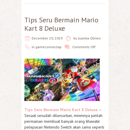
Tips Seru Bermain Mario
Kart 8 Deluxe
December 20, 2019
by
Juanita Obrien
in
gameconnectap
Comments Off
Tips Seru Bermain Mario Kart 8 Deluxe
–
Sesaat sesudah diluncurkan, minimnya jumlah
permainan membuat banyak orang khawatir
pelepasan Nintendo Switch akan sama seperti