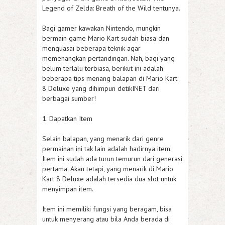
Legend of Zelda: Breath of the Wild tentunya.
Bagi gamer kawakan Nintendo, mungkin
bermain game Mario Kart sudah biasa dan
menguasai beberapa teknik agar
memenangkan pertandingan. Nah, bagi yang
belum terlalu terbiasa, berikut ini adalah
beberapa tips menang balapan di Mario Kart
8 Deluxe yang dihimpun detikINET dari
berbagai sumber!
1. Dapatkan Item
Selain balapan, yang menarik dari genre
permainan ini tak lain adalah hadirnya item.
Item ini sudah ada turun temurun dari generasi
pertama. Akan tetapi, yang menarik di Mario
Kart 8 Deluxe adalah tersedia dua slot untuk
menyimpan item.
Item ini memiliki fungsi yang beragam, bisa
untuk menyerang atau bila Anda berada di