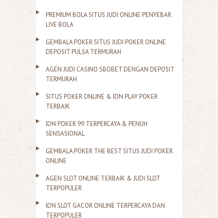
PREMIUM BOLA SITUS JUDI ONLINE PENYEBAR
LIVE BOLA
GEMBALA POKER SITUS JUDI POKER ONLINE
DEPOSIT PULSA TERMURAH
AGEN JUDI CASINO SBOBET DENGAN DEPOSIT
TERMURAH
SITUS POKER ONLINE & IDN PLAY POKER
TERBAIK
IDN POKER 99 TERPERCAYA & PENUH
SENSASIONAL
GEMBALA POKER THE BEST SITUS JUDI POKER
ONLINE
AGEN SLOT ONLINE TERBAIK & JUDI SLOT
TERPOPULER
IDN SLOT GACOR ONLINE TERPERCAYA DAN
TERPOPULER