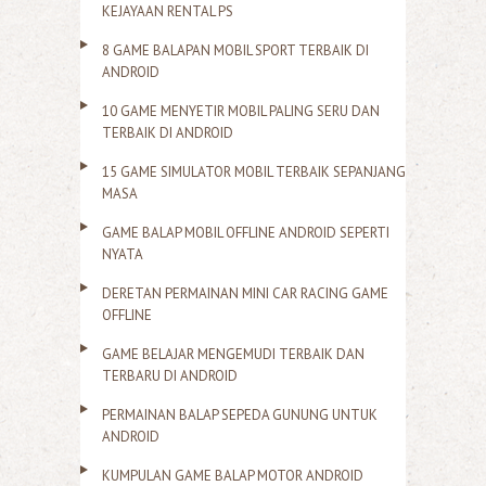
KEJAYAAN RENTAL PS
8 GAME BALAPAN MOBIL SPORT TERBAIK DI
ANDROID
10 GAME MENYETIR MOBIL PALING SERU DAN
TERBAIK DI ANDROID
15 GAME SIMULATOR MOBIL TERBAIK SEPANJANG
MASA
GAME BALAP MOBIL OFFLINE ANDROID SEPERTI
NYATA
DERETAN PERMAINAN MINI CAR RACING GAME
OFFLINE
GAME BELAJAR MENGEMUDI TERBAIK DAN
TERBARU DI ANDROID
PERMAINAN BALAP SEPEDA GUNUNG UNTUK
ANDROID
KUMPULAN GAME BALAP MOTOR ANDROID