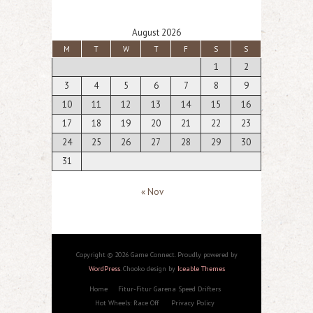
August 2026
M
T
W
T
F
S
S
1
2
3
4
5
6
7
8
9
10
11
12
13
14
15
16
17
18
19
20
21
22
23
24
25
26
27
28
29
30
31
« Nov
Copyright © 2026 Game Connect. Proudly powered by
WordPress
. Chooko design by
Iceable Themes
Home
Fitur-Fitur Garena Speed Drifters
Hot Wheels: Race Off
Privacy Policy