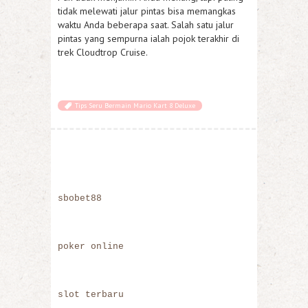
tidak melewati jalur pintas bisa memangkas
waktu Anda beberapa saat. Salah satu jalur
pintas yang sempurna ialah pojok terakhir di
trek Cloudtrop Cruise.
Tips Seru Bermain Mario Kart 8 Deluxe
sbobet88
poker online
slot terbaru