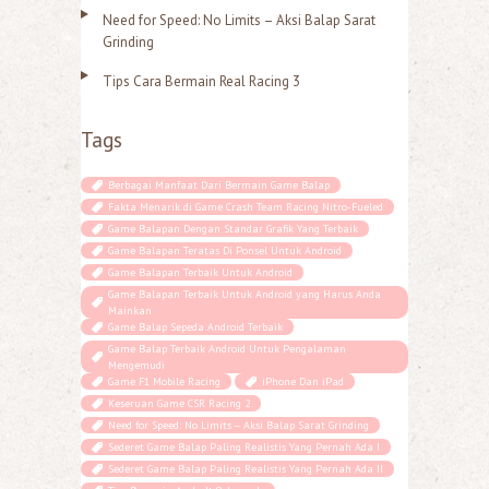
Need for Speed: No Limits – Aksi Balap Sarat
Grinding
Tips Cara Bermain Real Racing 3
Tags
Berbagai Manfaat Dari Bermain Game Balap
Fakta Menarik di Game Crash Team Racing Nitro-Fueled
Game Balapan Dengan Standar Grafik Yang Terbaik
Game Balapan Teratas Di Ponsel Untuk Android
Game Balapan Terbaik Untuk Android
Game Balapan Terbaik Untuk Android yang Harus Anda
Mainkan
Game Balap Sepeda Android Terbaik
Game Balap Terbaik Android Untuk Pengalaman
Mengemudi
Game F1 Mobile Racing
iPhone Dan iPad
Keseruan Game CSR Racing 2
Need for Speed: No Limits – Aksi Balap Sarat Grinding
Sederet Game Balap Paling Realistis Yang Pernah Ada I
Sederet Game Balap Paling Realistis Yang Pernah Ada II