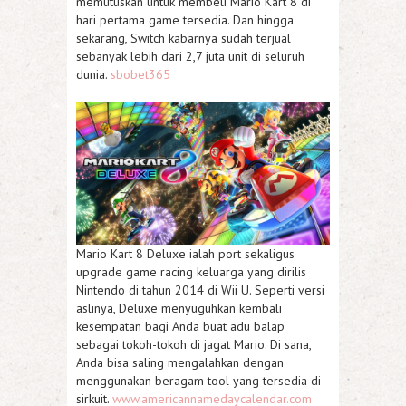
memutuskan untuk membeli Mario Kart 8 di
hari pertama game tersedia. Dan hingga
sekarang, Switch kabarnya sudah terjual
sebanyak lebih dari 2,7 juta unit di seluruh
dunia.
sbobet365
Mario Kart 8 Deluxe ialah port sekaligus
upgrade game racing keluarga yang dirilis
Nintendo di tahun 2014 di Wii U. Seperti versi
aslinya, Deluxe menyuguhkan kembali
kesempatan bagi Anda buat adu balap
sebagai tokoh-tokoh di jagat Mario. Di sana,
Anda bisa saling mengalahkan dengan
menggunakan beragam tool yang tersedia di
sirkuit.
www.americannamedaycalendar.com