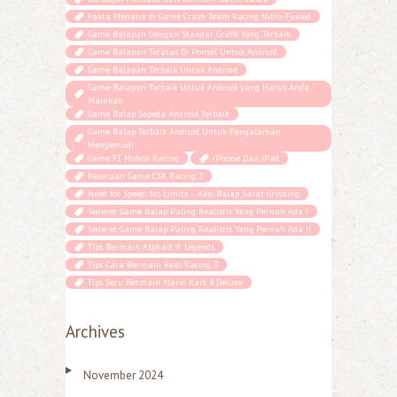
Fakta Menarik di Game Crash Team Racing Nitro-Fueled
Game Balapan Dengan Standar Grafik Yang Terbaik
Game Balapan Teratas Di Ponsel Untuk Android
Game Balapan Terbaik Untuk Android
Game Balapan Terbaik Untuk Android yang Harus Anda
Mainkan
Game Balap Sepeda Android Terbaik
Game Balap Terbaik Android Untuk Pengalaman
Mengemudi
Game F1 Mobile Racing
iPhone Dan iPad
Keseruan Game CSR Racing 2
Need for Speed: No Limits – Aksi Balap Sarat Grinding
Sederet Game Balap Paling Realistis Yang Pernah Ada I
Sederet Game Balap Paling Realistis Yang Pernah Ada II
Tips Bermain Asphalt 9: Legends
Tips Cara Bermain Real Racing 3
Tips Seru Bermain Mario Kart 8 Deluxe
Archives
November 2024