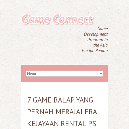
Game Connect
Game
Development
Program in
the Asia
Pacific Region
7 GAME BALAP YANG
PERNAH MERAJAI ERA
KEJAYAAN RENTAL PS