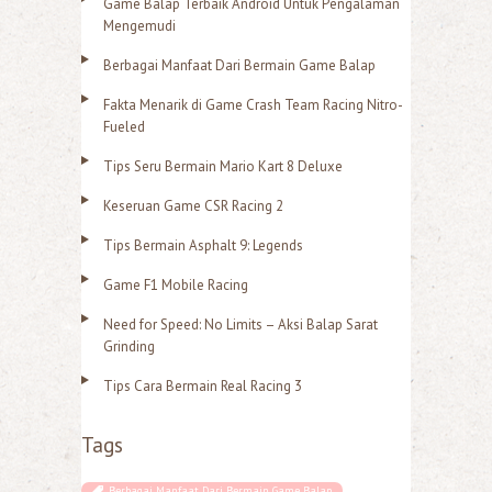
Game Balap Terbaik Android Untuk Pengalaman
Mengemudi
Berbagai Manfaat Dari Bermain Game Balap
Fakta Menarik di Game Crash Team Racing Nitro-
Fueled
Tips Seru Bermain Mario Kart 8 Deluxe
Keseruan Game CSR Racing 2
Tips Bermain Asphalt 9: Legends
Game F1 Mobile Racing
Need for Speed: No Limits – Aksi Balap Sarat
Grinding
Tips Cara Bermain Real Racing 3
Tags
Berbagai Manfaat Dari Bermain Game Balap