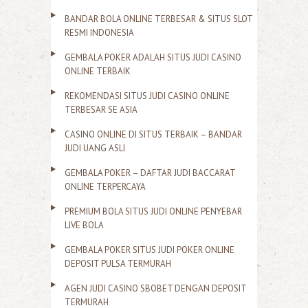
BANDAR BOLA ONLINE TERBESAR & SITUS SLOT
RESMI INDONESIA
GEMBALA POKER ADALAH SITUS JUDI CASINO
ONLINE TERBAIK
REKOMENDASI SITUS JUDI CASINO ONLINE
TERBESAR SE ASIA
CASINO ONLINE DI SITUS TERBAIK – BANDAR
JUDI UANG ASLI
GEMBALA POKER – DAFTAR JUDI BACCARAT
ONLINE TERPERCAYA
PREMIUM BOLA SITUS JUDI ONLINE PENYEBAR
LIVE BOLA
GEMBALA POKER SITUS JUDI POKER ONLINE
DEPOSIT PULSA TERMURAH
AGEN JUDI CASINO SBOBET DENGAN DEPOSIT
TERMURAH