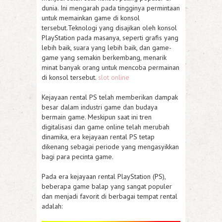
dunia. Ini mengarah pada tingginya permintaan
untuk memainkan game di konsol
tersebut.Teknologi yang disajikan oleh konsol
PlayStation pada masanya, seperti grafis yang
lebih baik, suara yang lebih baik, dan game-
game yang semakin berkembang, menarik
minat banyak orang untuk mencoba permainan
di konsol tersebut.
slot online
Kejayaan rental PS telah memberikan dampak
besar dalam industri game dan budaya
bermain game. Meskipun saat ini tren
digitalisasi dan game online telah merubah
dinamika, era kejayaan rental PS tetap
dikenang sebagai periode yang mengasyikkan
bagi para pecinta game.
Pada era kejayaan rental PlayStation (PS),
beberapa game balap yang sangat populer
dan menjadi favorit di berbagai tempat rental
adalah: