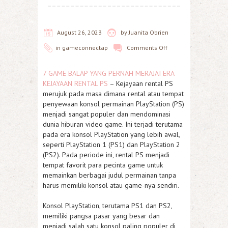
August 26, 2023
by
Juanita Obrien
in
gameconnectap
Comments Off
7 GAME BALAP YANG PERNAH MERAJAI ERA
KEJAYAAN RENTAL PS
– Kejayaan rental PS
merujuk pada masa dimana rental atau tempat
penyewaan konsol permainan PlayStation (PS)
menjadi sangat populer dan mendominasi
dunia hiburan video game. Ini terjadi terutama
pada era konsol PlayStation yang lebih awal,
seperti PlayStation 1 (PS1) dan PlayStation 2
(PS2). Pada periode ini, rental PS menjadi
tempat favorit para pecinta game untuk
memainkan berbagai judul permainan tanpa
harus memiliki konsol atau game-nya sendiri.
Konsol PlayStation, terutama PS1 dan PS2,
memiliki pangsa pasar yang besar dan
menjadi salah satu konsol paling populer di