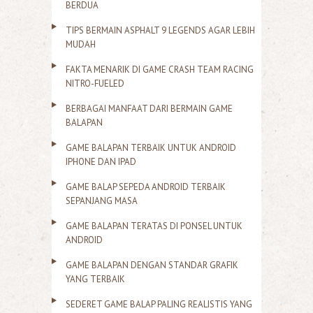
BERDUA
TIPS BERMAIN ASPHALT 9 LEGENDS AGAR LEBIH
MUDAH
FAKTA MENARIK DI GAME CRASH TEAM RACING
NITRO-FUELED
BERBAGAI MANFAAT DARI BERMAIN GAME
BALAPAN
GAME BALAPAN TERBAIK UNTUK ANDROID
IPHONE DAN IPAD
GAME BALAP SEPEDA ANDROID TERBAIK
SEPANJANG MASA
GAME BALAPAN TERATAS DI PONSEL UNTUK
ANDROID
GAME BALAPAN DENGAN STANDAR GRAFIK
YANG TERBAIK
SEDERET GAME BALAP PALING REALISTIS YANG