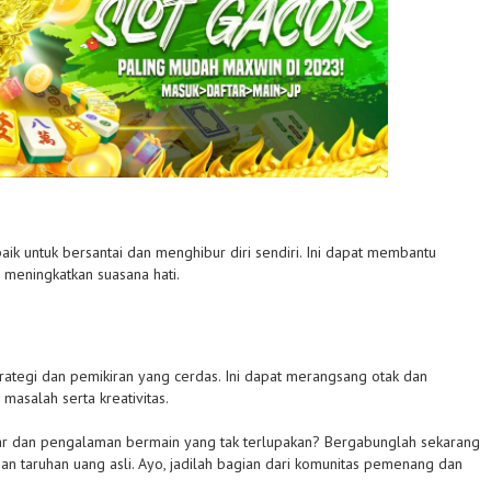
aik untuk bersantai dan menghibur diri sendiri. Ini dapat membantu
 meningkatkan suasana hati.
rategi dan pemikiran yang cerdas. Ini dapat merangsang otak dan
asalah serta kreativitas.
ar dan pengalaman bermain yang tak terlupakan? Bergabunglah sekarang
ngan taruhan uang asli. Ayo, jadilah bagian dari komunitas pemenang dan