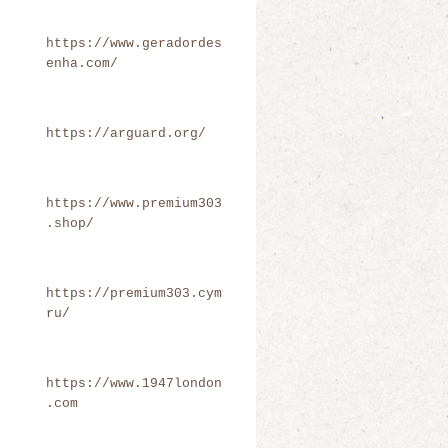
https://www.geradordes
enha.com/
https://arguard.org/
https://www.premium303
.shop/
https://premium303.cym
ru/
https://www.1947london
.com