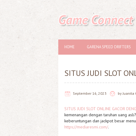
Game Connect
HOME
GARENA SPEED DRIFTERS
SITUS JUDI SLOT O
September 16, 2023
by
Juanita
SITUS JUDI SLOT ONLINE GACOR DEN
kemenangan dengan taruhan uang asli? S
keberuntungan dan jackpot besar menun
https://mediaresmi.com/
.