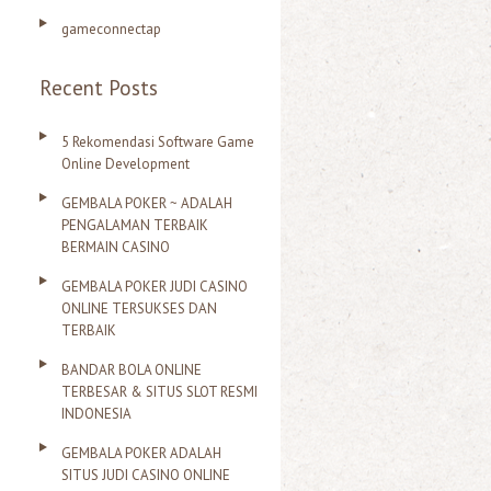
gameconnectap
Recent Posts
5 Rekomendasi Software Game
Online Development
GEMBALA POKER ~ ADALAH
PENGALAMAN TERBAIK
BERMAIN CASINO
GEMBALA POKER JUDI CASINO
ONLINE TERSUKSES DAN
TERBAIK
BANDAR BOLA ONLINE
TERBESAR & SITUS SLOT RESMI
INDONESIA
GEMBALA POKER ADALAH
SITUS JUDI CASINO ONLINE