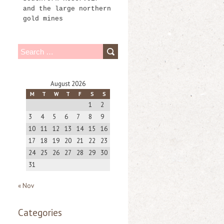
and the large northern 
gold mines
S
e
a
August 2026
M
T
W
T
F
S
S
r
1
2
c
3
4
5
6
7
8
9
h
10
11
12
13
14
15
16
f
17
18
19
20
21
22
23
24
25
26
27
28
29
30
o
31
r
:
« Nov
Categories