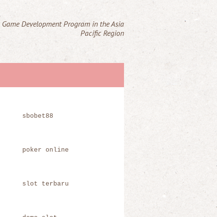
Game Development Program in the Asia
Pacific Region
sbobet88
poker online
slot terbaru