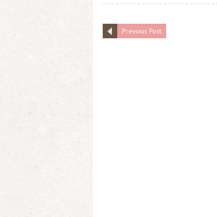
Previous Post