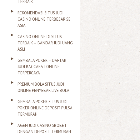
TERBAIK
REKOMENDASI SITUS JUDI
CASINO ONLINE TERBESAR SE
ASIA
CASINO ONLINE DI SITUS
TERBAIK – BANDAR JUDI UANG
ASLI
GEMBALA POKER – DAFTAR
JUDI BACCARAT ONLINE
TERPERCAYA
PREMIUM BOLA SITUS JUDI
ONLINE PENYEBAR LIVE BOLA
GEMBALA POKER SITUS JUDI
POKER ONLINE DEPOSIT PULSA
TERMURAH
AGEN JUDI CASINO SBOBET
DENGAN DEPOSIT TERMURAH