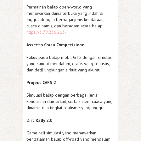
Permainan balap open-world yang
menawarkan dunia terbuka yang indah di
Inggris dengan berbagai jenis kendaraan,
cuaca dinamis, dan beragam acara balap.
https://3.79.236.213/
Assetto Corsa Competizione
Fokus pada balap mobil GT3 dengan simulasi
yang sangat mendalam, grafis yang realistis,
dan detil lingkungan sirkuit yang akurat.
Project CARS 2
Simulasi balap dengan berbagai jenis
kendaraan dan sirkuit, serta sistem cuaca yang
dinamis dan tingkat realisme yang tinggi.
Dirt Rally 2.0
Game reli simulasi yang menawarkan
pengalaman balap off-road yang mendalam