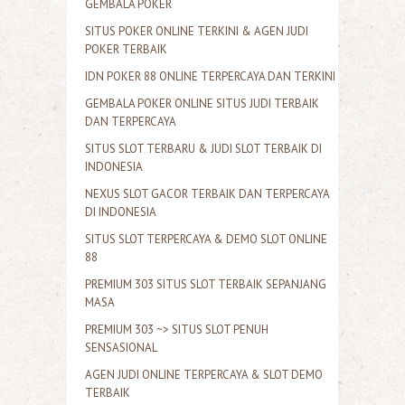
GEMBALA POKER
SITUS POKER ONLINE TERKINI & AGEN JUDI
POKER TERBAIK
IDN POKER 88 ONLINE TERPERCAYA DAN TERKINI
GEMBALA POKER ONLINE SITUS JUDI TERBAIK
DAN TERPERCAYA
SITUS SLOT TERBARU & JUDI SLOT TERBAIK DI
INDONESIA
NEXUS SLOT GACOR TERBAIK DAN TERPERCAYA
DI INDONESIA
SITUS SLOT TERPERCAYA & DEMO SLOT ONLINE
88
PREMIUM 303 SITUS SLOT TERBAIK SEPANJANG
MASA
PREMIUM 303 ~> SITUS SLOT PENUH
SENSASIONAL
AGEN JUDI ONLINE TERPERCAYA & SLOT DEMO
TERBAIK