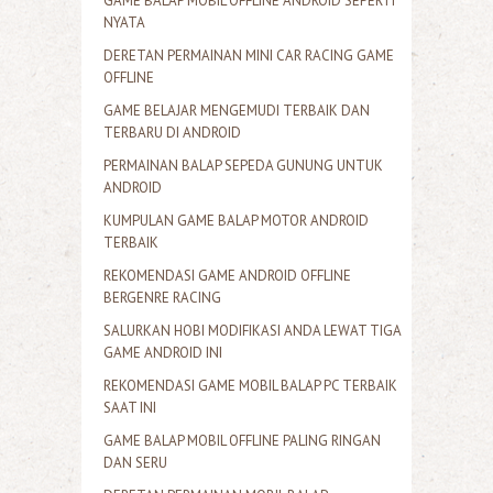
GAME BALAP MOBIL OFFLINE ANDROID SEPERTI
NYATA
DERETAN PERMAINAN MINI CAR RACING GAME
OFFLINE
GAME BELAJAR MENGEMUDI TERBAIK DAN
TERBARU DI ANDROID
PERMAINAN BALAP SEPEDA GUNUNG UNTUK
ANDROID
KUMPULAN GAME BALAP MOTOR ANDROID
TERBAIK
REKOMENDASI GAME ANDROID OFFLINE
BERGENRE RACING
SALURKAN HOBI MODIFIKASI ANDA LEWAT TIGA
GAME ANDROID INI
REKOMENDASI GAME MOBIL BALAP PC TERBAIK
SAAT INI
GAME BALAP MOBIL OFFLINE PALING RINGAN
DAN SERU