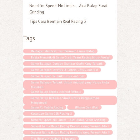
Need for Speed: No Limits – Aksi Balap Sarat
Grinding
Tips Cara Bermain Real Racing 3
Tags
Berbagai Manfaat Dari Bermain Game Balap
Fakta Menarik di Game Crash Team Racing Nitro-Fueled
Game Balapan Dengan Standar Grafik Yang Terbaik
Game Balapan Teratas Di Ponsel Untuk Android
Game Balapan Terbaik Untuk Android
Game Balapan Terbaik Untuk Android yang Harus Anda
Mainkan
Game Balap Sepeda Android Terbaik
Game Balap Terbaik Android Untuk Pengalaman
Mengemudi
Game F1 Mobile Racing
iPhone Dan iPad
Keseruan Game CSR Racing 2
Need for Speed: No Limits – Aksi Balap Sarat Grinding
Sederet Game Balap Paling Realistis Yang Pernah Ada I
Sederet Game Balap Paling Realistis Yang Pernah Ada II
Tips Bermain Asphalt 9: Legends