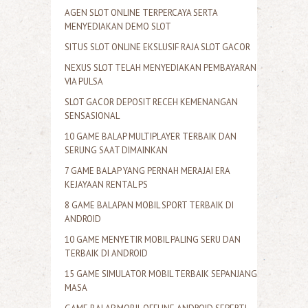
AGEN SLOT ONLINE TERPERCAYA SERTA
MENYEDIAKAN DEMO SLOT
SITUS SLOT ONLINE EKSLUSIF RAJA SLOT GACOR
NEXUS SLOT TELAH MENYEDIAKAN PEMBAYARAN
VIA PULSA
SLOT GACOR DEPOSIT RECEH KEMENANGAN
SENSASIONAL
10 GAME BALAP MULTIPLAYER TERBAIK DAN
SERUNG SAAT DIMAINKAN
7 GAME BALAP YANG PERNAH MERAJAI ERA
KEJAYAAN RENTAL PS
8 GAME BALAPAN MOBIL SPORT TERBAIK DI
ANDROID
10 GAME MENYETIR MOBIL PALING SERU DAN
TERBAIK DI ANDROID
15 GAME SIMULATOR MOBIL TERBAIK SEPANJANG
MASA