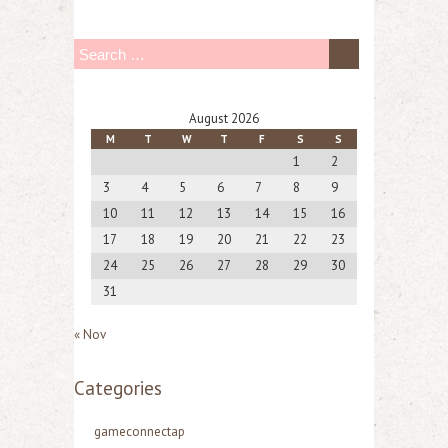
S
e
a
August 2026
M
T
W
T
F
S
S
r
1
2
c
3
4
5
6
7
8
9
h
10
11
12
13
14
15
16
f
17
18
19
20
21
22
23
o
24
25
26
27
28
29
30
31
r
:
« Nov
Categories
gameconnectap