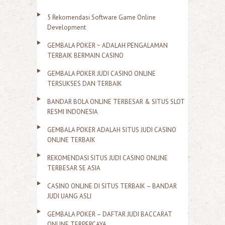
5 Rekomendasi Software Game Online
Development
GEMBALA POKER ~ ADALAH PENGALAMAN
TERBAIK BERMAIN CASINO
GEMBALA POKER JUDI CASINO ONLINE
TERSUKSES DAN TERBAIK
BANDAR BOLA ONLINE TERBESAR & SITUS SLOT
RESMI INDONESIA
GEMBALA POKER ADALAH SITUS JUDI CASINO
ONLINE TERBAIK
REKOMENDASI SITUS JUDI CASINO ONLINE
TERBESAR SE ASIA
CASINO ONLINE DI SITUS TERBAIK – BANDAR
JUDI UANG ASLI
GEMBALA POKER – DAFTAR JUDI BACCARAT
ONLINE TERPERCAYA