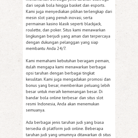
dari sepak bola hingga basket dan esports.
Kami juga menyediakan pilihan terlengkap dari
mesin slot yang penuh inovasi, serta
permainan kasino klasik seperti blackjack,
roulette, dan poker. Situs kami menawarkan
lingkungan berjudi yang aman dan terpercaya
dengan dukungan pelanggan yang siap
membantu Anda 24/7.
Kami memahami kebutuhan beragam pemain,
itulah mengapa kami menawarkan berbagai
opsi taruhan dengan berbagai tingkat
kesulitan. Kami juga mengadakan promosi dan
bonus yang besar, memberikan peluang lebih
besar untuk meraih kemenangan besar. Di
bandar bola online terbesar dan situs slot
resmi Indonesia, Anda akan menemukan
semuanya.
Ada berbagai jenis taruhan judi yang biasa
tersedia di platform judi online. Beberapa
taruhan judi yang umumnya ditawarkan di situs