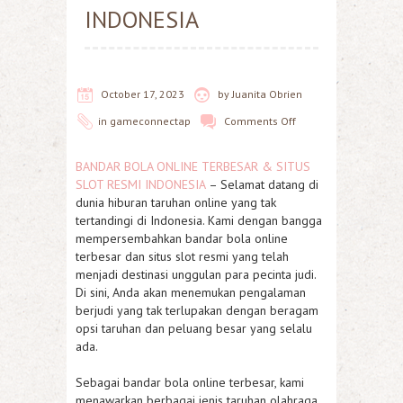
INDONESIA
October 17, 2023
by
Juanita Obrien
in
gameconnectap
Comments Off
BANDAR BOLA ONLINE TERBESAR & SITUS
SLOT RESMI INDONESIA
– Selamat datang di
dunia hiburan taruhan online yang tak
tertandingi di Indonesia. Kami dengan bangga
mempersembahkan bandar bola online
terbesar dan situs slot resmi yang telah
menjadi destinasi unggulan para pecinta judi.
Di sini, Anda akan menemukan pengalaman
berjudi yang tak terlupakan dengan beragam
opsi taruhan dan peluang besar yang selalu
ada.
Sebagai bandar bola online terbesar, kami
menawarkan berbagai jenis taruhan olahraga