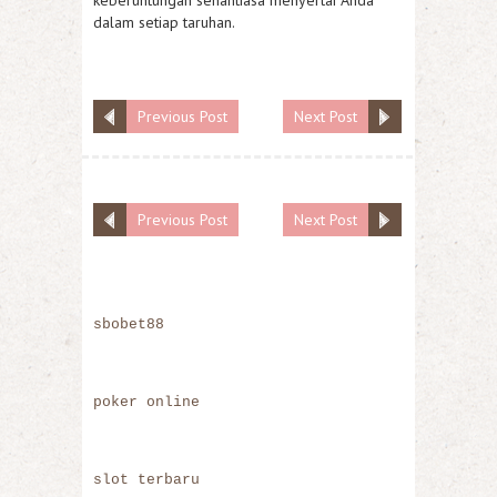
keberuntungan senantiasa menyertai Anda
dalam setiap taruhan.
Previous Post
Next Post
Previous Post
Next Post
sbobet88
poker online
slot terbaru