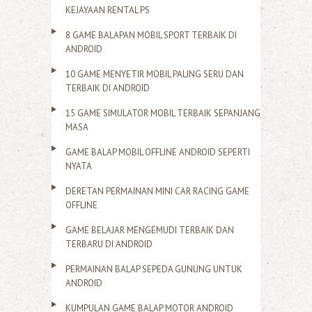
KEJAYAAN RENTAL PS
8 GAME BALAPAN MOBIL SPORT TERBAIK DI
ANDROID
10 GAME MENYETIR MOBIL PALING SERU DAN
TERBAIK DI ANDROID
15 GAME SIMULATOR MOBIL TERBAIK SEPANJANG
MASA
GAME BALAP MOBIL OFFLINE ANDROID SEPERTI
NYATA
DERETAN PERMAINAN MINI CAR RACING GAME
OFFLINE
GAME BELAJAR MENGEMUDI TERBAIK DAN
TERBARU DI ANDROID
PERMAINAN BALAP SEPEDA GUNUNG UNTUK
ANDROID
KUMPULAN GAME BALAP MOTOR ANDROID