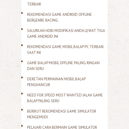
TERBAIK
REKOMENDASI GAME ANDROID OFFLINE
BERGENRE RACING
SALURKAN HOBI MODIFIKASI ANDA LEWAT TIGA
GAME ANDROID INI
REKOMENDASI GAME MOBIL BALAP PC TERBAIK
SAAT INI
GAME BALAP MOBIL OFFLINE PALING RINGAN
DAN SERU
DERETAN PERMAINAN MOBIL BALAP
PENGHANCUR
NEED FOR SPEED MOST WANTED IALAH GAME
BALAP PALING SERU
BERIKUT REKOMENDASI GAME SIMULATOR
MENGEMUDI
PELAJARI CARA BERMAIN GAME SIMULATOR