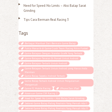
Need for Speed: No Limits – Aksi Balap Sarat
Grinding
Tips Cara Bermain Real Racing 3
Tags
Berbagai Manfaat Dari Bermain Game Balap
Fakta Menarik di Game Crash Team Racing Nitro-Fueled
Game Balapan Dengan Standar Grafik Yang Terbaik
Game Balapan Teratas Di Ponsel Untuk Android
Game Balapan Terbaik Untuk Android
Game Balapan Terbaik Untuk Android yang Harus Anda
Mainkan
Game Balap Sepeda Android Terbaik
Game Balap Terbaik Android Untuk Pengalaman
Mengemudi
Game F1 Mobile Racing
iPhone Dan iPad
Keseruan Game CSR Racing 2
Need for Speed: No Limits – Aksi Balap Sarat Grinding
Sederet Game Balap Paling Realistis Yang Pernah Ada I
Sederet Game Balap Paling Realistis Yang Pernah Ada II