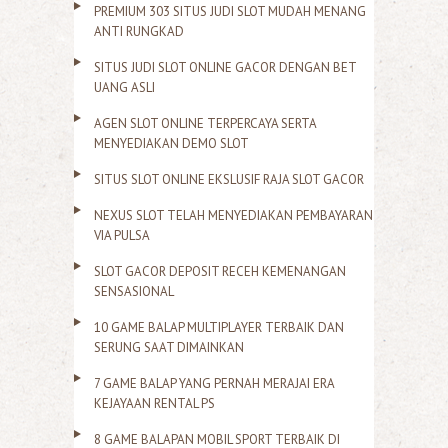
PREMIUM 303 SITUS JUDI SLOT MUDAH MENANG
ANTI RUNGKAD
SITUS JUDI SLOT ONLINE GACOR DENGAN BET
UANG ASLI
AGEN SLOT ONLINE TERPERCAYA SERTA
MENYEDIAKAN DEMO SLOT
SITUS SLOT ONLINE EKSLUSIF RAJA SLOT GACOR
NEXUS SLOT TELAH MENYEDIAKAN PEMBAYARAN
VIA PULSA
SLOT GACOR DEPOSIT RECEH KEMENANGAN
SENSASIONAL
10 GAME BALAP MULTIPLAYER TERBAIK DAN
SERUNG SAAT DIMAINKAN
7 GAME BALAP YANG PERNAH MERAJAI ERA
KEJAYAAN RENTAL PS
8 GAME BALAPAN MOBIL SPORT TERBAIK DI