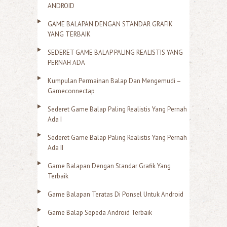
ANDROID
GAME BALAPAN DENGAN STANDAR GRAFIK
YANG TERBAIK
SEDERET GAME BALAP PALING REALISTIS YANG
PERNAH ADA
Kumpulan Permainan Balap Dan Mengemudi –
Gameconnectap
Sederet Game Balap Paling Realistis Yang Pernah
Ada I
Sederet Game Balap Paling Realistis Yang Pernah
Ada II
Game Balapan Dengan Standar Grafik Yang
Terbaik
Game Balapan Teratas Di Ponsel Untuk Android
Game Balap Sepeda Android Terbaik