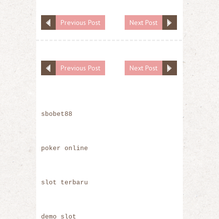
Previous Post
Next Post
Previous Post
Next Post
sbobet88
poker online
slot terbaru
demo slot