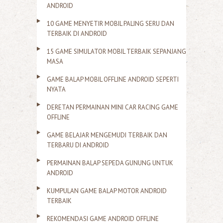
ANDROID
10 GAME MENYETIR MOBIL PALING SERU DAN
TERBAIK DI ANDROID
15 GAME SIMULATOR MOBIL TERBAIK SEPANJANG
MASA
GAME BALAP MOBIL OFFLINE ANDROID SEPERTI
NYATA
DERETAN PERMAINAN MINI CAR RACING GAME
OFFLINE
GAME BELAJAR MENGEMUDI TERBAIK DAN
TERBARU DI ANDROID
PERMAINAN BALAP SEPEDA GUNUNG UNTUK
ANDROID
KUMPULAN GAME BALAP MOTOR ANDROID
TERBAIK
REKOMENDASI GAME ANDROID OFFLINE