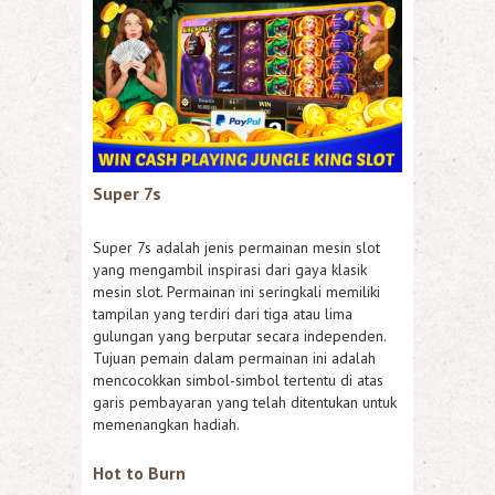
Super 7s
Super 7s adalah jenis permainan mesin slot
yang mengambil inspirasi dari gaya klasik
mesin slot. Permainan ini seringkali memiliki
tampilan yang terdiri dari tiga atau lima
gulungan yang berputar secara independen.
Tujuan pemain dalam permainan ini adalah
mencocokkan simbol-simbol tertentu di atas
garis pembayaran yang telah ditentukan untuk
memenangkan hadiah.
Hot to Burn