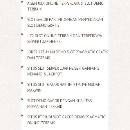
AGEN JUDI ONLINE TERPERCAYA & SLOT DEMO
TERBAIK
SLOT GACOR HARI INI DENGAN MENYEDIAKAN
SLOT DEMO GRATIS
JUDI SLOT ONLINE TERBAIK DAN TERPERCAYA
SERVER LUAR NEGERI
JOKER 123 AKUN DEMO SLOT PRAGMATIC GRATIS
DAN TERBAIK
SITUS SLOT SERVER LUAR NEGERI GAMPANG
MENANG & JACKPOT
SITUS SLOT GACOR HARI INI RTP LIVE MUDAH
MAXWIN
SLOT DEMO GACOR DENGAN KUALITAS
PERMAINAN TERBAIK
SITUS RTP JUDI SLOT GACOR DEMO PRAGMATIC
ONLINE TERBAIK