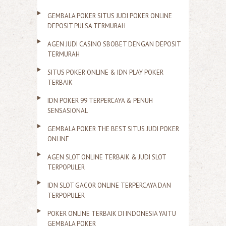
GEMBALA POKER SITUS JUDI POKER ONLINE
DEPOSIT PULSA TERMURAH
AGEN JUDI CASINO SBOBET DENGAN DEPOSIT
TERMURAH
SITUS POKER ONLINE & IDN PLAY POKER
TERBAIK
IDN POKER 99 TERPERCAYA & PENUH
SENSASIONAL
GEMBALA POKER THE BEST SITUS JUDI POKER
ONLINE
AGEN SLOT ONLINE TERBAIK & JUDI SLOT
TERPOPULER
IDN SLOT GACOR ONLINE TERPERCAYA DAN
TERPOPULER
POKER ONLINE TERBAIK DI INDONESIA YAITU
GEMBALA POKER