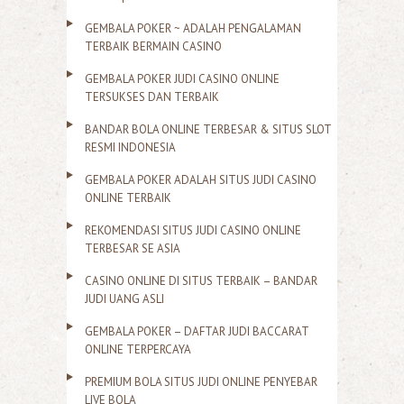
GEMBALA POKER ~ ADALAH PENGALAMAN
TERBAIK BERMAIN CASINO
GEMBALA POKER JUDI CASINO ONLINE
TERSUKSES DAN TERBAIK
BANDAR BOLA ONLINE TERBESAR & SITUS SLOT
RESMI INDONESIA
GEMBALA POKER ADALAH SITUS JUDI CASINO
ONLINE TERBAIK
REKOMENDASI SITUS JUDI CASINO ONLINE
TERBESAR SE ASIA
CASINO ONLINE DI SITUS TERBAIK – BANDAR
JUDI UANG ASLI
GEMBALA POKER – DAFTAR JUDI BACCARAT
ONLINE TERPERCAYA
PREMIUM BOLA SITUS JUDI ONLINE PENYEBAR
LIVE BOLA