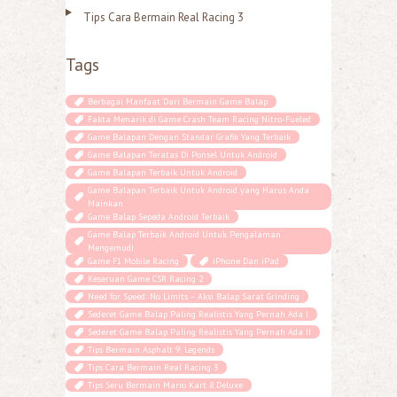
Tips Cara Bermain Real Racing 3
Tags
Berbagai Manfaat Dari Bermain Game Balap
Fakta Menarik di Game Crash Team Racing Nitro-Fueled
Game Balapan Dengan Standar Grafik Yang Terbaik
Game Balapan Teratas Di Ponsel Untuk Android
Game Balapan Terbaik Untuk Android
Game Balapan Terbaik Untuk Android yang Harus Anda
Mainkan
Game Balap Sepeda Android Terbaik
Game Balap Terbaik Android Untuk Pengalaman
Mengemudi
Game F1 Mobile Racing
iPhone Dan iPad
Keseruan Game CSR Racing 2
Need for Speed: No Limits – Aksi Balap Sarat Grinding
Sederet Game Balap Paling Realistis Yang Pernah Ada I
Sederet Game Balap Paling Realistis Yang Pernah Ada II
Tips Bermain Asphalt 9: Legends
Tips Cara Bermain Real Racing 3
Tips Seru Bermain Mario Kart 8 Deluxe