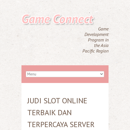
Game Connect
Game
Development
Program in
the Asia
Pacific Region
JUDI SLOT ONLINE
TERBAIK DAN
TERPERCAYA SERVER