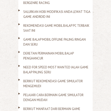
BERGENRE RACING
SALURKAN HOBI MODIFIKASI ANDA LEWAT TIGA
GAME ANDROID INI
REKOMENDASI GAME MOBIL BALAP PC TERBAIK
SAAT INI
GAME BALAP MOBIL OFFLINE PALING RINGAN
DAN SERU
DERETAN PERMAINAN MOBIL BALAP
PENGHANCUR
NEED FOR SPEED MOST WANTED IALAH GAME
BALAP PALING SERU
BERIKUT REKOMENDASI GAME SIMULATOR
MENGEMUDI
PELAJARI CARA BERMAIN GAME SIMULATOR
DENGAN MUDAH
BERIKUT MANFAAT DARI BERMAIN GAME