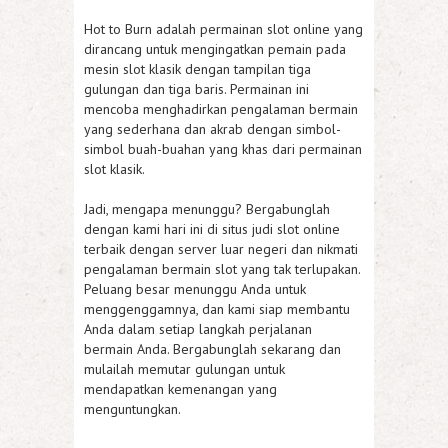
Hot to Burn adalah permainan slot online yang
dirancang untuk mengingatkan pemain pada
mesin slot klasik dengan tampilan tiga
gulungan dan tiga baris. Permainan ini
mencoba menghadirkan pengalaman bermain
yang sederhana dan akrab dengan simbol-
simbol buah-buahan yang khas dari permainan
slot klasik.
Jadi, mengapa menunggu? Bergabunglah
dengan kami hari ini di situs judi slot online
terbaik dengan server luar negeri dan nikmati
pengalaman bermain slot yang tak terlupakan.
Peluang besar menunggu Anda untuk
menggenggamnya, dan kami siap membantu
Anda dalam setiap langkah perjalanan
bermain Anda. Bergabunglah sekarang dan
mulailah memutar gulungan untuk
mendapatkan kemenangan yang
menguntungkan.