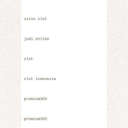
situs slot
judi online
slot
slot indonesia
premium303
premium303