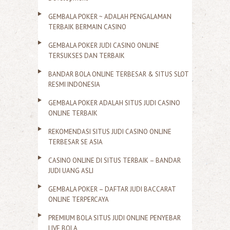
GEMBALA POKER ~ ADALAH PENGALAMAN
TERBAIK BERMAIN CASINO
GEMBALA POKER JUDI CASINO ONLINE
TERSUKSES DAN TERBAIK
BANDAR BOLA ONLINE TERBESAR & SITUS SLOT
RESMI INDONESIA
GEMBALA POKER ADALAH SITUS JUDI CASINO
ONLINE TERBAIK
REKOMENDASI SITUS JUDI CASINO ONLINE
TERBESAR SE ASIA
CASINO ONLINE DI SITUS TERBAIK – BANDAR
JUDI UANG ASLI
GEMBALA POKER – DAFTAR JUDI BACCARAT
ONLINE TERPERCAYA
PREMIUM BOLA SITUS JUDI ONLINE PENYEBAR
LIVE BOLA