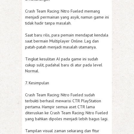
Crash Team Racing: Nitro Fueled memang
menjadi permainan yang asyik, namun game ini
tidak hadir tanpa masalah.
Saat baru rilis, para pemain mendapat kendala
saat bermain Multiplayer Online. Lag dan
patah-patah menjadi masalah utamanya.
Tingkat kesulitan AI pada game ini sudah
cukup sulit, padahal baru di atur pada level
Normal.
7. Kesimpulan
Crash Team Racing: Nitro Fueled sudah
terbukti berhasil mewarisi CTR PlayStation
pertama. Hampir semua aset CTR lama
diteruskan ke Crash Team Racing: Nitro Fueled
yang bahkan dipoles menjadi lebih bagus lagi.
Tampilan visual zaman sekarang dan fitur