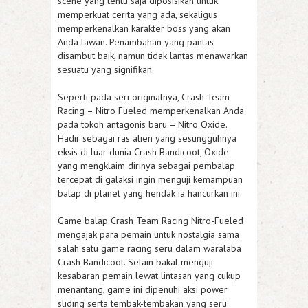
scene yang tentu saja diposisikan untuk
memperkuat cerita yang ada, sekaligus
memperkenalkan karakter boss yang akan
Anda lawan. Penambahan yang pantas
disambut baik, namun tidak lantas menawarkan
sesuatu yang signifikan.
Seperti pada seri originalnya, Crash Team
Racing – Nitro Fueled memperkenalkan Anda
pada tokoh antagonis baru – Nitro Oxide.
Hadir sebagai ras alien yang sesungguhnya
eksis di luar dunia Crash Bandicoot, Oxide
yang mengklaim dirinya sebagai pembalap
tercepat di galaksi ingin menguji kemampuan
balap di planet yang hendak ia hancurkan ini.
Game balap Crash Team Racing Nitro-Fueled
mengajak para pemain untuk nostalgia sama
salah satu game racing seru dalam waralaba
Crash Bandicoot. Selain bakal menguji
kesabaran pemain lewat lintasan yang cukup
menantang, game ini dipenuhi aksi power
sliding serta tembak-tembakan yang seru.