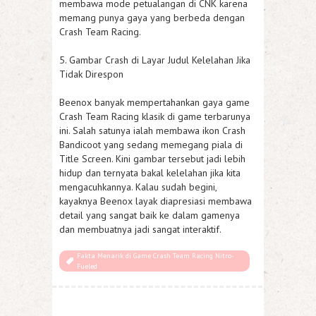
membawa mode petualangan di CNK karena
memang punya gaya yang berbeda dengan
Crash Team Racing.
5. Gambar Crash di Layar Judul Kelelahan Jika
Tidak Direspon
Beenox banyak mempertahankan gaya game
Crash Team Racing klasik di game terbarunya
ini. Salah satunya ialah membawa ikon Crash
Bandicoot yang sedang memegang piala di
Title Screen. Kini gambar tersebut jadi lebih
hidup dan ternyata bakal kelelahan jika kita
mengacuhkannya. Kalau sudah begini,
kayaknya Beenox layak diapresiasi membawa
detail yang sangat baik ke dalam gamenya
dan membuatnya jadi sangat interaktif.
Fakta Menarik di Game Crash Team Racing Nitro-
Fueled