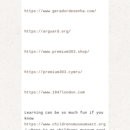
https://www.geradordesenha.com/
https://arguard.org/
https://www.premium303.shop/
https://premium303.cymru/
https://www.1947london.com
Learning can be so much fun if you 
know 
https://www.childrensmuseumsect.org