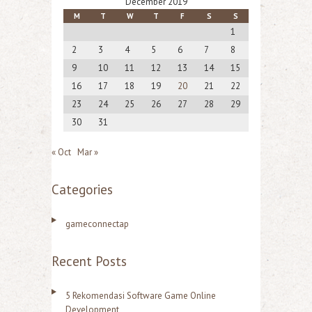
December 2019
M
T
W
T
F
S
S
r
1
c
2
3
4
5
6
7
8
h
9
10
11
12
13
14
15
f
16
17
18
19
20
21
22
o
23
24
25
26
27
28
29
30
31
r
:
« Oct
Mar »
Categories
gameconnectap
Recent Posts
5 Rekomendasi Software Game Online
Development