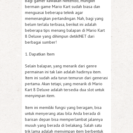
Bagi gamer kawakan Nintendo, mungkin
bermain game Mario Kart sudah biasa dan
menguasai beberapa teknik agar
memenangkan pertandingan. Nah, bagi yang
belum terlalu terbiasa, berikut ini adalah
beberapa tips menang balapan di Mario Kart
8 Deluxe yang dihimpun detikINET dari
berbagai sumber!
1. Dapatkan Item
Selain balapan, yang menarik dari genre
permainan ini tak lain adalah hadirnya item.
Item ini sudah ada turun temurun dari generasi
pertama. Akan tetapi, yang menarik di Mario
Kart 8 Deluxe adalah tersedia dua slot untuk
menyimpan item.
Item ini memiliki fungsi yang beragam, bisa
untuk menyerang atau bila Anda berada di
barisan depan bisa memperlambat jalannya
musuh yang berada di belakang. Salah satu
trik lama adalah menyimpan item berbentuk