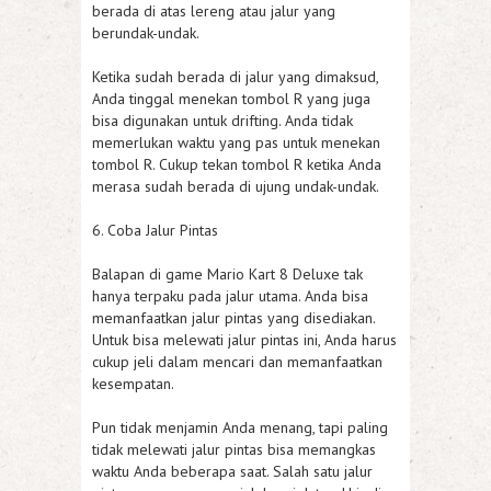
berada di atas lereng atau jalur yang
berundak-undak.
Ketika sudah berada di jalur yang dimaksud,
Anda tinggal menekan tombol R yang juga
bisa digunakan untuk drifting. Anda tidak
memerlukan waktu yang pas untuk menekan
tombol R. Cukup tekan tombol R ketika Anda
merasa sudah berada di ujung undak-undak.
6. Coba Jalur Pintas
Balapan di game Mario Kart 8 Deluxe tak
hanya terpaku pada jalur utama. Anda bisa
memanfaatkan jalur pintas yang disediakan.
Untuk bisa melewati jalur pintas ini, Anda harus
cukup jeli dalam mencari dan memanfaatkan
kesempatan.
Pun tidak menjamin Anda menang, tapi paling
tidak melewati jalur pintas bisa memangkas
waktu Anda beberapa saat. Salah satu jalur