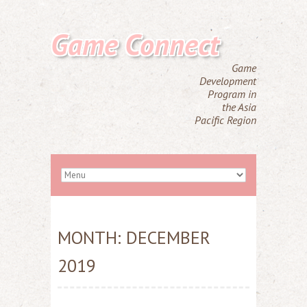
Game Connect
Game
Development
Program in
the Asia
Pacific Region
MONTH:
DECEMBER
2019