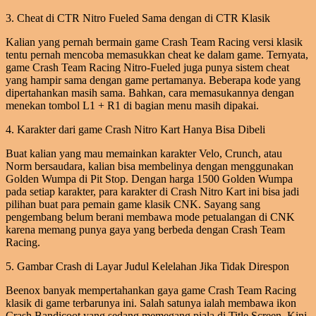
3. Cheat di CTR Nitro Fueled Sama dengan di CTR Klasik
Kalian yang pernah bermain game Crash Team Racing versi klasik
tentu pernah mencoba memasukkan cheat ke dalam game. Ternyata,
game Crash Team Racing Nitro-Fueled juga punya sistem cheat
yang hampir sama dengan game pertamanya. Beberapa kode yang
dipertahankan masih sama. Bahkan, cara memasukannya dengan
menekan tombol L1 + R1 di bagian menu masih dipakai.
4. Karakter dari game Crash Nitro Kart Hanya Bisa Dibeli
Buat kalian yang mau memainkan karakter Velo, Crunch, atau
Norm bersaudara, kalian bisa membelinya dengan menggunakan
Golden Wumpa di Pit Stop. Dengan harga 1500 Golden Wumpa
pada setiap karakter, para karakter di Crash Nitro Kart ini bisa jadi
pilihan buat para pemain game klasik CNK. Sayang sang
pengembang belum berani membawa mode petualangan di CNK
karena memang punya gaya yang berbeda dengan Crash Team
Racing.
5. Gambar Crash di Layar Judul Kelelahan Jika Tidak Direspon
Beenox banyak mempertahankan gaya game Crash Team Racing
klasik di game terbarunya ini. Salah satunya ialah membawa ikon
Crash Bandicoot yang sedang memegang piala di Title Screen. Kini