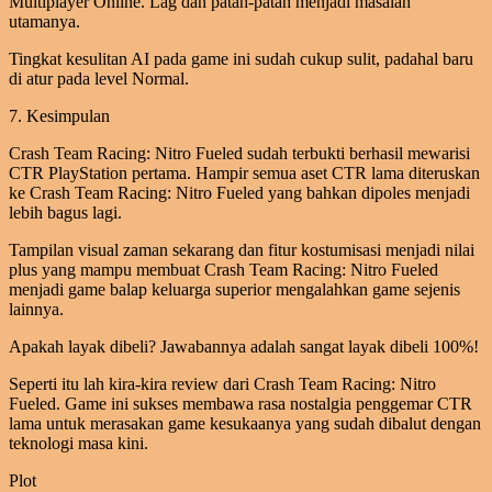
Multiplayer Online. Lag dan patah-patah menjadi masalah
utamanya.
Tingkat kesulitan AI pada game ini sudah cukup sulit, padahal baru
di atur pada level Normal.
7. Kesimpulan
Crash Team Racing: Nitro Fueled sudah terbukti berhasil mewarisi
CTR PlayStation pertama. Hampir semua aset CTR lama diteruskan
ke Crash Team Racing: Nitro Fueled yang bahkan dipoles menjadi
lebih bagus lagi.
Tampilan visual zaman sekarang dan fitur kostumisasi menjadi nilai
plus yang mampu membuat Crash Team Racing: Nitro Fueled
menjadi game balap keluarga superior mengalahkan game sejenis
lainnya.
Apakah layak dibeli? Jawabannya adalah sangat layak dibeli 100%!
Seperti itu lah kira-kira review dari Crash Team Racing: Nitro
Fueled. Game ini sukses membawa rasa nostalgia penggemar CTR
lama untuk merasakan game kesukaanya yang sudah dibalut dengan
teknologi masa kini.
Plot