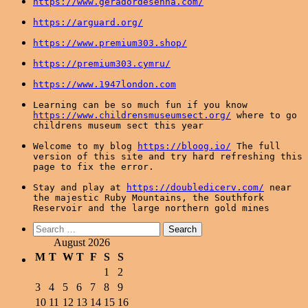
https://www.geradordesenha.com/
https://arguard.org/
https://www.premium303.shop/
https://premium303.cymru/
https://www.1947london.com
Learning can be so much fun if you know 
https://www.childrensmuseumsect.org/
 where to go 
childrens museum sect this year
Welcome to my blog 
https://bloog.io/
 The full 
version of this site and try hard refreshing this 
page to fix the error.
Stay and play at 
https://doubledicerv.com/
 near 
the majestic Ruby Mountains, the Southfork 
Reservoir and the large northern gold mines
Search
for:
August 2026
M
T
W
T
F
S
S
1
2
3
4
5
6
7
8
9
10
11
12
13
14
15
16