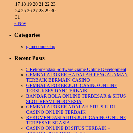
17
18
19
20
21
22
23
24
25
26
27
28
29
30
31
« Nov
Categories
gameconnectap
Recent Posts
5 Rekomendasi Software Game Online Development
GEMBALA POKER ~ ADALAH PENGALAMAN
TERBAIK BERMAIN CASINO
GEMBALA POKER JUDI CASINO ONLINE
TERSUKSES DAN TERBAIK
BANDAR BOLA ONLINE TERBESAR & SITUS
SLOT RESMI INDONESIA
GEMBALA POKER ADALAH SITUS JUDI
CASINO ONLINE TERBAIK
REKOMENDASI SITUS JUDI CASINO ONLINE
TERBESAR SE ASIA
CASINO ONLINE DI SITUS TERBAIK –