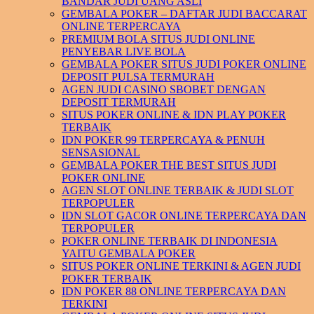
BANDAR JUDI UANG ASLI
GEMBALA POKER – DAFTAR JUDI BACCARAT
ONLINE TERPERCAYA
PREMIUM BOLA SITUS JUDI ONLINE
PENYEBAR LIVE BOLA
GEMBALA POKER SITUS JUDI POKER ONLINE
DEPOSIT PULSA TERMURAH
AGEN JUDI CASINO SBOBET DENGAN
DEPOSIT TERMURAH
SITUS POKER ONLINE & IDN PLAY POKER
TERBAIK
IDN POKER 99 TERPERCAYA & PENUH
SENSASIONAL
GEMBALA POKER THE BEST SITUS JUDI
POKER ONLINE
AGEN SLOT ONLINE TERBAIK & JUDI SLOT
TERPOPULER
IDN SLOT GACOR ONLINE TERPERCAYA DAN
TERPOPULER
POKER ONLINE TERBAIK DI INDONESIA
YAITU GEMBALA POKER
SITUS POKER ONLINE TERKINI & AGEN JUDI
POKER TERBAIK
IDN POKER 88 ONLINE TERPERCAYA DAN
TERKINI