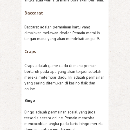
angka atau warna di mana bola akan berhenti.
Baccarat
Baccarat adalah permainan kartu yang
dimainkan melawan dealer. Pemain memilih
tangan mana yang akan mendekati angka 9.
Craps
Craps adalah game dadu di mana pemain
bertaruh pada apa yang akan terjadi setelah
mereka melempar dadu. Ini adalah permainan
yang sering ditemukan di kasino fisik dan
online.
Bingo
Bingo adalah permainan sosial yang juga
tersedia secara online. Pemain mencoba
mencocokkan angka pada kartu bingo mereka
dengan angka yang dipanggil.