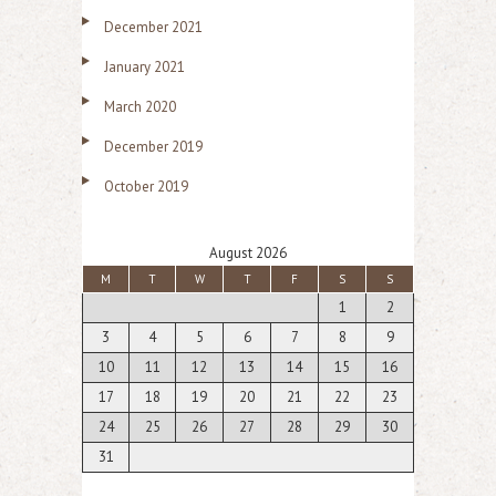
December 2021
January 2021
March 2020
December 2019
October 2019
August 2026
M
T
W
T
F
S
S
1
2
3
4
5
6
7
8
9
10
11
12
13
14
15
16
17
18
19
20
21
22
23
24
25
26
27
28
29
30
31