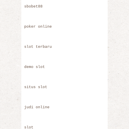
sbobet88
poker online
slot terbaru
demo slot
situs slot
judi online
slot