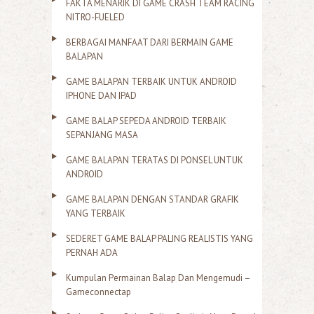
FAKTA MENARIK DI GAME CRASH TEAM RACING
NITRO-FUELED
BERBAGAI MANFAAT DARI BERMAIN GAME
BALAPAN
GAME BALAPAN TERBAIK UNTUK ANDROID
IPHONE DAN IPAD
GAME BALAP SEPEDA ANDROID TERBAIK
SEPANJANG MASA
GAME BALAPAN TERATAS DI PONSEL UNTUK
ANDROID
GAME BALAPAN DENGAN STANDAR GRAFIK
YANG TERBAIK
SEDERET GAME BALAP PALING REALISTIS YANG
PERNAH ADA
Kumpulan Permainan Balap Dan Mengemudi –
Gameconnectap