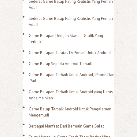
Sederet Game Balap Paling Realistis Yang Pernah
Ada I
Sederet Game Balap Paling Realistis Yang Pernah
Ada II
Game Balapan Dengan Standar Grafik Yang
Terbaik
Game Balapan Teratas Di Ponsel Untuk Android
Game Balap Sepeda Android Terbaik
Game Balapan Terbaik Untuk Android, iPhone Dan
iPad
Game Balapan Terbaik Untuk Android yang Harus
Anda Mainkan
Game Balap Terbaik Android Untuk Pengalaman
Mengemudi
Berbagai Manfaat Dari Bermain Game Balap