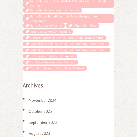
Game Balapan Terbaik Untuk Android yang Harus Anda
Mainkan
Game Balap Sepeda Android Terbaik
Game Balap Terbaik Android Untuk Pengalaman
Mengemudi
Game F1 Mobile Racing
iPhone Dan iPad
Keseruan Game CSR Racing 2
Need for Speed: No Limits – Aksi Balap Sarat Grinding
Sederet Game Balap Paling Realistis Yang Pernah Ada I
Sederet Game Balap Paling Realistis Yang Pernah Ada II
Tips Bermain Asphalt 9: Legends
Tips Cara Bermain Real Racing 3
Tips Seru Bermain Mario Kart 8 Deluxe
Archives
November 2024
October 2023
September 2023
August 2023