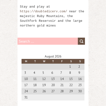
Stay and play at 
https://doubledicerv.com/
 near the 
majestic Ruby Mountains, the 
Southfork Reservoir and the large 
northern gold mines
S
e
a
August 2026
M
T
W
T
F
S
S
r
1
2
c
3
4
5
6
7
8
9
h
10
11
12
13
14
15
16
f
17
18
19
20
21
22
23
o
24
25
26
27
28
29
30
31
r
: