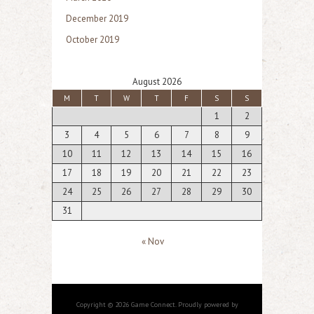
December 2019
October 2019
August 2026
M
T
W
T
F
S
S
1
2
3
4
5
6
7
8
9
10
11
12
13
14
15
16
17
18
19
20
21
22
23
24
25
26
27
28
29
30
31
« Nov
Copyright © 2026 Game Connect. Proudly powered by