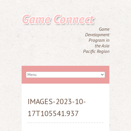
Game Connect
Game
Development
Program in
the Asia
Pacific Region
IMAGES-2023-10-
17T105541.937