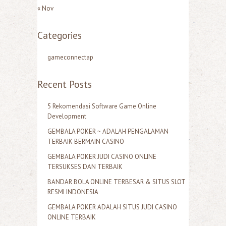
:
« Nov
Categories
gameconnectap
Recent Posts
5 Rekomendasi Software Game Online
Development
GEMBALA POKER ~ ADALAH PENGALAMAN
TERBAIK BERMAIN CASINO
GEMBALA POKER JUDI CASINO ONLINE
TERSUKSES DAN TERBAIK
BANDAR BOLA ONLINE TERBESAR & SITUS SLOT
RESMI INDONESIA
GEMBALA POKER ADALAH SITUS JUDI CASINO
ONLINE TERBAIK