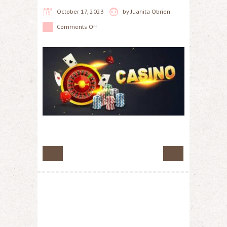
October 17, 2023
by
Juanita Obrien
Comments Off