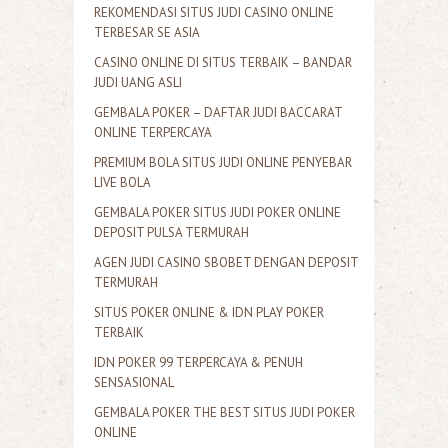
REKOMENDASI SITUS JUDI CASINO ONLINE
TERBESAR SE ASIA
CASINO ONLINE DI SITUS TERBAIK – BANDAR
JUDI UANG ASLI
GEMBALA POKER – DAFTAR JUDI BACCARAT
ONLINE TERPERCAYA
PREMIUM BOLA SITUS JUDI ONLINE PENYEBAR
LIVE BOLA
GEMBALA POKER SITUS JUDI POKER ONLINE
DEPOSIT PULSA TERMURAH
AGEN JUDI CASINO SBOBET DENGAN DEPOSIT
TERMURAH
SITUS POKER ONLINE & IDN PLAY POKER
TERBAIK
IDN POKER 99 TERPERCAYA & PENUH
SENSASIONAL
GEMBALA POKER THE BEST SITUS JUDI POKER
ONLINE