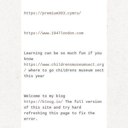
https://premium303.cymru/
https://www.1947london.com
Learning can be so much fun if you 
know 
https://www.childrensmuseumsect.org
/
 where to go childrens museum sect 
this year
Welcome to my blog 
https://bloog.io/
 The full version 
of this site and try hard 
refreshing this page to fix the 
error.