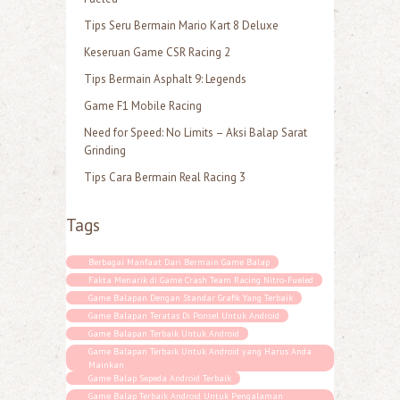
Tips Seru Bermain Mario Kart 8 Deluxe
Keseruan Game CSR Racing 2
Tips Bermain Asphalt 9: Legends
Game F1 Mobile Racing
Need for Speed: No Limits – Aksi Balap Sarat
Grinding
Tips Cara Bermain Real Racing 3
Tags
Berbagai Manfaat Dari Bermain Game Balap
Fakta Menarik di Game Crash Team Racing Nitro-Fueled
Game Balapan Dengan Standar Grafik Yang Terbaik
Game Balapan Teratas Di Ponsel Untuk Android
Game Balapan Terbaik Untuk Android
Game Balapan Terbaik Untuk Android yang Harus Anda
Mainkan
Game Balap Sepeda Android Terbaik
Game Balap Terbaik Android Untuk Pengalaman