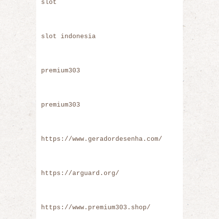
slot
slot indonesia
premium303
premium303
https://www.geradordesenha.com/
https://arguard.org/
https://www.premium303.shop/