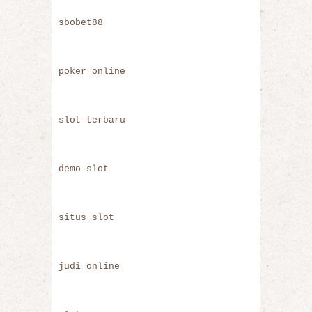
sbobet88
poker online
slot terbaru
demo slot
situs slot
judi online