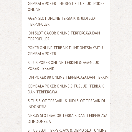
GEMBALA POKER THE BEST SITUS JUDI POKER
ONLINE
AGEN SLOT ONLINE TERBAIK & JUDI SLOT
TERPOPULER
IDN SLOT GACOR ONLINE TERPERCAYA DAN
TERPOPULER
POKER ONLINE TERBAIK DI INDONESIA YAITU
GEMBALA POKER
SITUS POKER ONLINE TERKINI & AGEN JUDI
POKER TERBAIK
IDN POKER 88 ONLINE TERPERCAYA DAN TERKINI
GEMBALA POKER ONLINE SITUS JUDI TERBAIK
DAN TERPERCAYA
SITUS SLOT TERBARU & JUDI SLOT TERBAIK DI
INDONESIA
NEXUS SLOT GACOR TERBAIK DAN TERPERCAYA
DI INDONESIA
SITUS SLOT TERPERCAYA & DEMO SLOT ONLINE