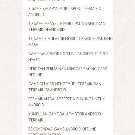
8 GAME BALAPAN MOBIL SPORT TERBAIK DI
ANDROID
10 GAME MENYETIR MOBIL PALING SERU DAN
TERBAIK DI ANDROID
15 GAME SIMULATOR MOBIL TERBAIK SEPANJANG
MASA
GAME BALAP MOBIL OFFLINE ANDROID SEPERTI
NYATA
DERETAN PERMAINAN MINI CAR RACING GAME
OFFLINE
GAME BELAJAR MENGEMUDI TERBAIK DAN
TERBARU DI ANDROID
PERMAINAN BALAP SEPEDA GUNUNG UNTUK
ANDROID
KUMPULAN GAME BALAP MOTOR ANDROID
TERBAIK
REKOMENDASI GAME ANDROID OFFLINE