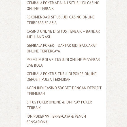
GEMBALA POKER ADALAH SITUS JUDI CASINO
ONLINE TERBAIK
REKOMENDASI SITUS JUDI CASINO ONLINE
TERBESAR SE ASIA
CASINO ONLINE DI SITUS TERBAIK – BANDAR
JUDI UANG ASLI
GEMBALA POKER – DAFTAR JUDI BACCARAT
ONLINE TERPERCAYA
PREMIUM BOLA SITUS JUDI ONLINE PENYEBAR
LIVE BOLA
GEMBALA POKER SITUS JUDI POKER ONLINE
DEPOSIT PULSA TERMURAH
AGEN JUDI CASINO SBOBET DENGAN DEPOSIT
TERMURAH
SITUS POKER ONLINE & IDN PLAY POKER
TERBAIK
IDN POKER 99 TERPERCAYA & PENUH
SENSASIONAL