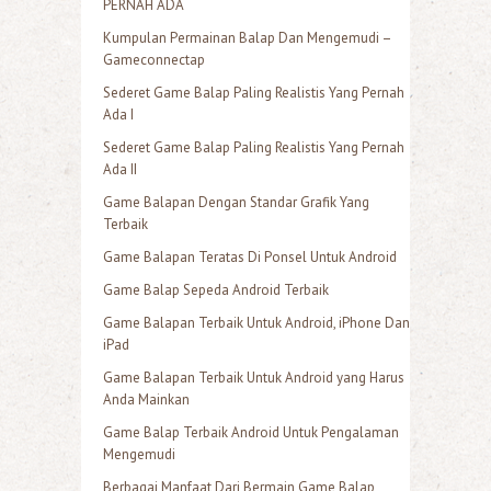
PERNAH ADA
Kumpulan Permainan Balap Dan Mengemudi –
Gameconnectap
Sederet Game Balap Paling Realistis Yang Pernah
Ada I
Sederet Game Balap Paling Realistis Yang Pernah
Ada II
Game Balapan Dengan Standar Grafik Yang
Terbaik
Game Balapan Teratas Di Ponsel Untuk Android
Game Balap Sepeda Android Terbaik
Game Balapan Terbaik Untuk Android, iPhone Dan
iPad
Game Balapan Terbaik Untuk Android yang Harus
Anda Mainkan
Game Balap Terbaik Android Untuk Pengalaman
Mengemudi
Berbagai Manfaat Dari Bermain Game Balap