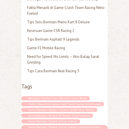
Fakta Menarik di Game Crash Team Racing Nitro-
Fueled
Tips Seru Bermain Mario Kart 8 Deluxe
Keseruan Game CSR Racing 2
Tips Bermain Asphalt 9: Legends
Game F1 Mobile Racing
Need for Speed: No Limits – Aksi Balap Sarat
Grinding
Tips Cara Bermain Real Racing 3
Tags
Berbagai Manfaat Dari Bermain Game Balap
Fakta Menarik di Game Crash Team Racing Nitro-Fueled
Game Balapan Dengan Standar Grafik Yang Terbaik
Game Balapan Teratas Di Ponsel Untuk Android
Game Balapan Terbaik Untuk Android
Game Balapan Terbaik Untuk Android yang Harus Anda