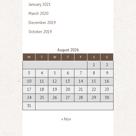
January 2021
March 2020
December 2019
October 2019
August 2026
M
T
W
T
F
S
S
1
2
3
4
5
6
7
8
9
10
11
12
13
14
15
16
17
18
19
20
21
22
23
24
25
26
27
28
29
30
31
« Nov