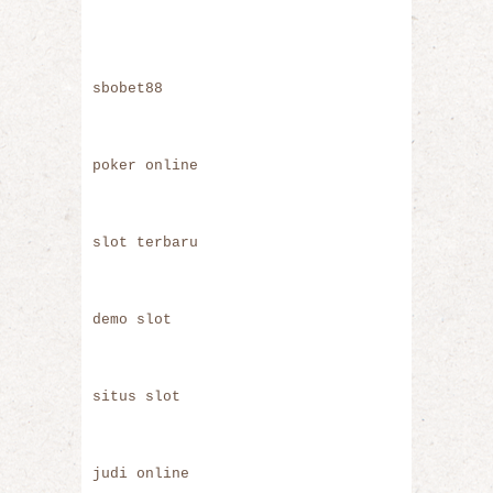
sbobet88
poker online
slot terbaru
demo slot
situs slot
judi online