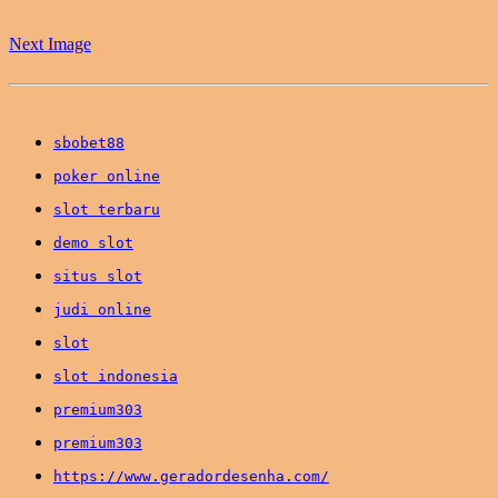
Next Image
sbobet88
poker online
slot terbaru
demo slot
situs slot
judi online
slot
slot indonesia
premium303
premium303
https://www.geradordesenha.com/