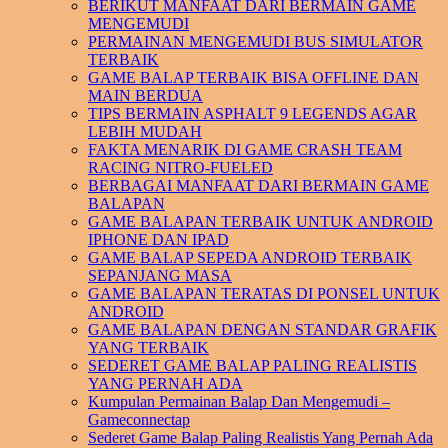
BERIKUT MANFAAT DARI BERMAIN GAME
MENGEMUDI
PERMAINAN MENGEMUDI BUS SIMULATOR
TERBAIK
GAME BALAP TERBAIK BISA OFFLINE DAN
MAIN BERDUA
TIPS BERMAIN ASPHALT 9 LEGENDS AGAR
LEBIH MUDAH
FAKTA MENARIK DI GAME CRASH TEAM
RACING NITRO-FUELED
BERBAGAI MANFAAT DARI BERMAIN GAME
BALAPAN
GAME BALAPAN TERBAIK UNTUK ANDROID
IPHONE DAN IPAD
GAME BALAP SEPEDA ANDROID TERBAIK
SEPANJANG MASA
GAME BALAPAN TERATAS DI PONSEL UNTUK
ANDROID
GAME BALAPAN DENGAN STANDAR GRAFIK
YANG TERBAIK
SEDERET GAME BALAP PALING REALISTIS
YANG PERNAH ADA
Kumpulan Permainan Balap Dan Mengemudi –
Gameconnectap
Sederet Game Balap Paling Realistis Yang Pernah Ada