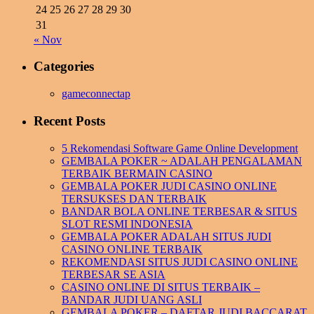
24
25
26
27
28
29
30
31
« Nov
Categories
gameconnectap
Recent Posts
5 Rekomendasi Software Game Online Development
GEMBALA POKER ~ ADALAH PENGALAMAN
TERBAIK BERMAIN CASINO
GEMBALA POKER JUDI CASINO ONLINE
TERSUKSES DAN TERBAIK
BANDAR BOLA ONLINE TERBESAR & SITUS
SLOT RESMI INDONESIA
GEMBALA POKER ADALAH SITUS JUDI
CASINO ONLINE TERBAIK
REKOMENDASI SITUS JUDI CASINO ONLINE
TERBESAR SE ASIA
CASINO ONLINE DI SITUS TERBAIK –
BANDAR JUDI UANG ASLI
GEMBALA POKER – DAFTAR JUDI BACCARAT