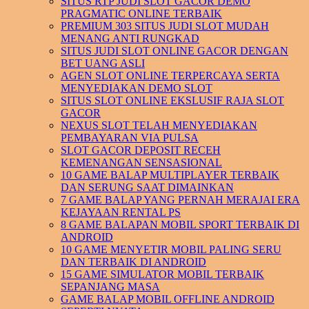
SITUS RTP JUDI SLOT GACOR DEMO
PRAGMATIC ONLINE TERBAIK
PREMIUM 303 SITUS JUDI SLOT MUDAH
MENANG ANTI RUNGKAD
SITUS JUDI SLOT ONLINE GACOR DENGAN
BET UANG ASLI
AGEN SLOT ONLINE TERPERCAYA SERTA
MENYEDIAKAN DEMO SLOT
SITUS SLOT ONLINE EKSLUSIF RAJA SLOT
GACOR
NEXUS SLOT TELAH MENYEDIAKAN
PEMBAYARAN VIA PULSA
SLOT GACOR DEPOSIT RECEH
KEMENANGAN SENSASIONAL
10 GAME BALAP MULTIPLAYER TERBAIK
DAN SERUNG SAAT DIMAINKAN
7 GAME BALAP YANG PERNAH MERAJAI ERA
KEJAYAAN RENTAL PS
8 GAME BALAPAN MOBIL SPORT TERBAIK DI
ANDROID
10 GAME MENYETIR MOBIL PALING SERU
DAN TERBAIK DI ANDROID
15 GAME SIMULATOR MOBIL TERBAIK
SEPANJANG MASA
GAME BALAP MOBIL OFFLINE ANDROID