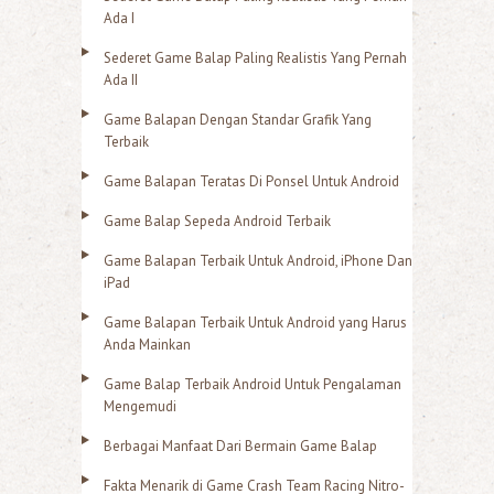
Ada I
Sederet Game Balap Paling Realistis Yang Pernah
Ada II
Game Balapan Dengan Standar Grafik Yang
Terbaik
Game Balapan Teratas Di Ponsel Untuk Android
Game Balap Sepeda Android Terbaik
Game Balapan Terbaik Untuk Android, iPhone Dan
iPad
Game Balapan Terbaik Untuk Android yang Harus
Anda Mainkan
Game Balap Terbaik Android Untuk Pengalaman
Mengemudi
Berbagai Manfaat Dari Bermain Game Balap
Fakta Menarik di Game Crash Team Racing Nitro-