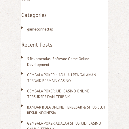
Categories
gameconnectap
Recent Posts
5 Rekomendasi Software Game Online
Development
GEMBALA POKER ~ ADALAH PENGALAMAN
TERBAIK BERMAIN CASINO
GEMBALA POKER JUDI CASINO ONLINE
TERSUKSES DAN TERBAIK
BANDAR BOLA ONLINE TERBESAR & SITUS SLOT
RESMI INDONESIA
GEMBALA POKER ADALAH SITUS JUDI CASINO