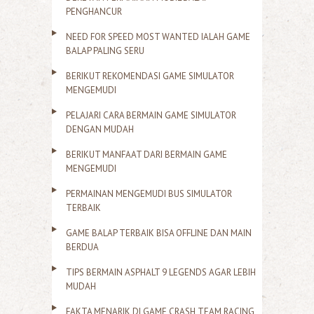
PENGHANCUR
NEED FOR SPEED MOST WANTED IALAH GAME
BALAP PALING SERU
BERIKUT REKOMENDASI GAME SIMULATOR
MENGEMUDI
PELAJARI CARA BERMAIN GAME SIMULATOR
DENGAN MUDAH
BERIKUT MANFAAT DARI BERMAIN GAME
MENGEMUDI
PERMAINAN MENGEMUDI BUS SIMULATOR
TERBAIK
GAME BALAP TERBAIK BISA OFFLINE DAN MAIN
BERDUA
TIPS BERMAIN ASPHALT 9 LEGENDS AGAR LEBIH
MUDAH
FAKTA MENARIK DI GAME CRASH TEAM RACING