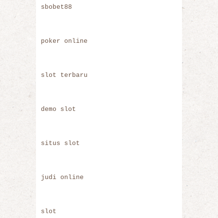
sbobet88
poker online
slot terbaru
demo slot
situs slot
judi online
slot