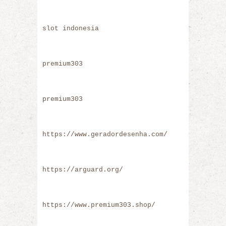
slot indonesia
premium303
premium303
https://www.geradordesenha.com/
https://arguard.org/
https://www.premium303.shop/