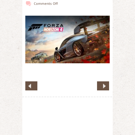
Comments Off