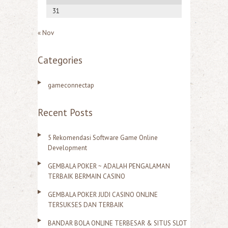
31
r
:
« Nov
Categories
gameconnectap
Recent Posts
5 Rekomendasi Software Game Online
Development
GEMBALA POKER ~ ADALAH PENGALAMAN
TERBAIK BERMAIN CASINO
GEMBALA POKER JUDI CASINO ONLINE
TERSUKSES DAN TERBAIK
BANDAR BOLA ONLINE TERBESAR & SITUS SLOT