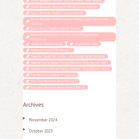
Game Balapan Dengan Standar Grafik Yang Terbaik
Game Balapan Teratas Di Ponsel Untuk Android
Game Balapan Terbaik Untuk Android
Game Balapan Terbaik Untuk Android yang Harus Anda
Mainkan
Game Balap Sepeda Android Terbaik
Game Balap Terbaik Android Untuk Pengalaman
Mengemudi
Game F1 Mobile Racing
iPhone Dan iPad
Keseruan Game CSR Racing 2
Need for Speed: No Limits – Aksi Balap Sarat Grinding
Sederet Game Balap Paling Realistis Yang Pernah Ada I
Sederet Game Balap Paling Realistis Yang Pernah Ada II
Tips Bermain Asphalt 9: Legends
Tips Cara Bermain Real Racing 3
Tips Seru Bermain Mario Kart 8 Deluxe
Archives
November 2024
October 2023