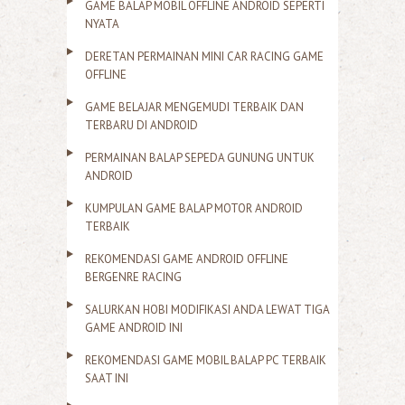
GAME BALAP MOBIL OFFLINE ANDROID SEPERTI
NYATA
DERETAN PERMAINAN MINI CAR RACING GAME
OFFLINE
GAME BELAJAR MENGEMUDI TERBAIK DAN
TERBARU DI ANDROID
PERMAINAN BALAP SEPEDA GUNUNG UNTUK
ANDROID
KUMPULAN GAME BALAP MOTOR ANDROID
TERBAIK
REKOMENDASI GAME ANDROID OFFLINE
BERGENRE RACING
SALURKAN HOBI MODIFIKASI ANDA LEWAT TIGA
GAME ANDROID INI
REKOMENDASI GAME MOBIL BALAP PC TERBAIK
SAAT INI