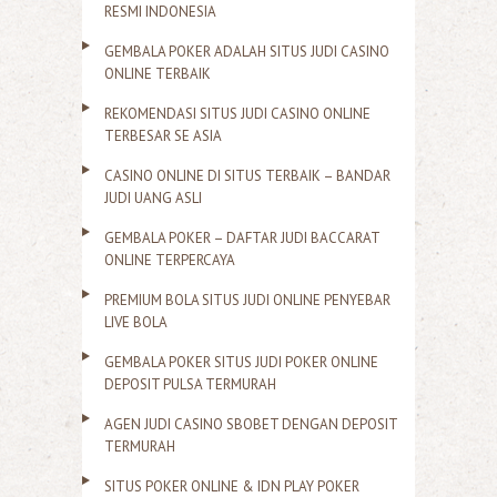
RESMI INDONESIA
GEMBALA POKER ADALAH SITUS JUDI CASINO
ONLINE TERBAIK
REKOMENDASI SITUS JUDI CASINO ONLINE
TERBESAR SE ASIA
CASINO ONLINE DI SITUS TERBAIK – BANDAR
JUDI UANG ASLI
GEMBALA POKER – DAFTAR JUDI BACCARAT
ONLINE TERPERCAYA
PREMIUM BOLA SITUS JUDI ONLINE PENYEBAR
LIVE BOLA
GEMBALA POKER SITUS JUDI POKER ONLINE
DEPOSIT PULSA TERMURAH
AGEN JUDI CASINO SBOBET DENGAN DEPOSIT
TERMURAH
SITUS POKER ONLINE & IDN PLAY POKER