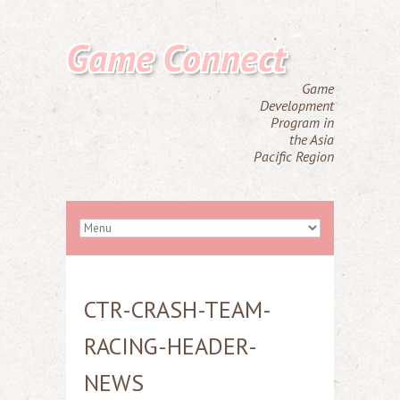
Game Connect
Game
Development
Program in
the Asia
Pacific Region
CTR-CRASH-TEAM-
RACING-HEADER-
NEWS