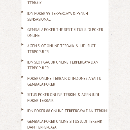
TERBAIK
IDN POKER 99 TERPERCAYA & PENUH
SENSASIONAL
GEMBALA POKER THE BEST SITUS JUDI POKER
ONLINE
AGEN SLOT ONLINE TERBAIK & JUDI SLOT
TERPOPULER
IDN SLOT GACOR ONLINE TERPERCAYA DAN
TERPOPULER
POKER ONLINE TERBAIK DI INDONESIA YAITU
GEMBALA POKER
SITUS POKER ONLINE TERKINI & AGEN JUDI
POKER TERBAIK
IDN POKER 88 ONLINE TERPERCAYA DAN TERKINI
GEMBALA POKER ONLINE SITUS JUDI TERBAIK
DAN TERPERCAYA