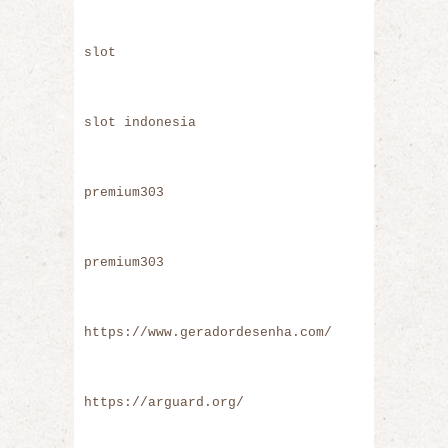
slot
slot indonesia
premium303
premium303
https://www.geradordesenha.com/
https://arguard.org/