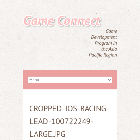
Game Connect
Game
Development
Program in
the Asia
Pacific Region
CROPPED-IOS-RACING-
LEAD-100722249-
LARGE.JPG