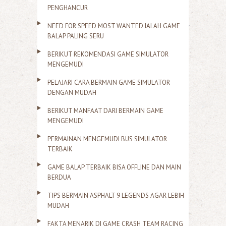
PENGHANCUR
NEED FOR SPEED MOST WANTED IALAH GAME
BALAP PALING SERU
BERIKUT REKOMENDASI GAME SIMULATOR
MENGEMUDI
PELAJARI CARA BERMAIN GAME SIMULATOR
DENGAN MUDAH
BERIKUT MANFAAT DARI BERMAIN GAME
MENGEMUDI
PERMAINAN MENGEMUDI BUS SIMULATOR
TERBAIK
GAME BALAP TERBAIK BISA OFFLINE DAN MAIN
BERDUA
TIPS BERMAIN ASPHALT 9 LEGENDS AGAR LEBIH
MUDAH
FAKTA MENARIK DI GAME CRASH TEAM RACING