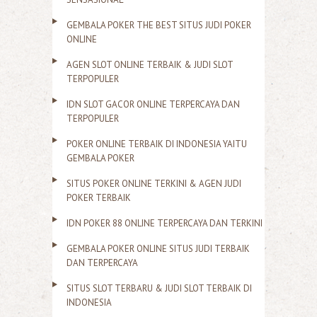
GEMBALA POKER THE BEST SITUS JUDI POKER
ONLINE
AGEN SLOT ONLINE TERBAIK & JUDI SLOT
TERPOPULER
IDN SLOT GACOR ONLINE TERPERCAYA DAN
TERPOPULER
POKER ONLINE TERBAIK DI INDONESIA YAITU
GEMBALA POKER
SITUS POKER ONLINE TERKINI & AGEN JUDI
POKER TERBAIK
IDN POKER 88 ONLINE TERPERCAYA DAN TERKINI
GEMBALA POKER ONLINE SITUS JUDI TERBAIK
DAN TERPERCAYA
SITUS SLOT TERBARU & JUDI SLOT TERBAIK DI
INDONESIA