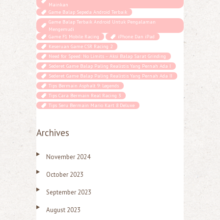
Mainkan
Game Balap Sepeda Android Terbaik
Game Balap Terbaik Android Untuk Pengalaman
Mengemudi
Game F1 Mobile Racing
iPhone Dan iPad
Keseruan Game CSR Racing 2
Need for Speed: No Limits – Aksi Balap Sarat Grinding
Sederet Game Balap Paling Realistis Yang Pernah Ada I
Sederet Game Balap Paling Realistis Yang Pernah Ada II
Tips Bermain Asphalt 9: Legends
Tips Cara Bermain Real Racing 3
Tips Seru Bermain Mario Kart 8 Deluxe
Archives
November 2024
October 2023
September 2023
August 2023