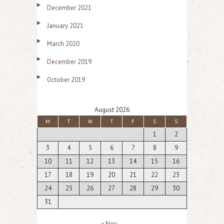
December 2021
January 2021
March 2020
December 2019
October 2019
August 2026
M
T
W
T
F
S
S
1
2
3
4
5
6
7
8
9
10
11
12
13
14
15
16
17
18
19
20
21
22
23
24
25
26
27
28
29
30
31
« Nov