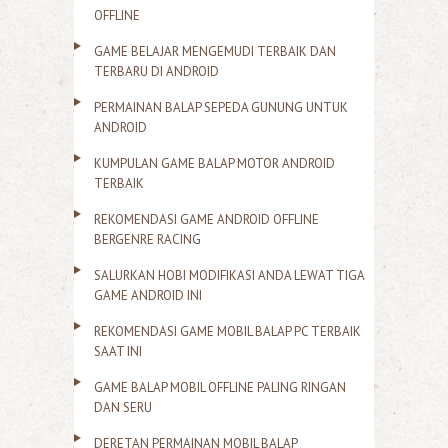
OFFLINE
GAME BELAJAR MENGEMUDI TERBAIK DAN
TERBARU DI ANDROID
PERMAINAN BALAP SEPEDA GUNUNG UNTUK
ANDROID
KUMPULAN GAME BALAP MOTOR ANDROID
TERBAIK
REKOMENDASI GAME ANDROID OFFLINE
BERGENRE RACING
SALURKAN HOBI MODIFIKASI ANDA LEWAT TIGA
GAME ANDROID INI
REKOMENDASI GAME MOBIL BALAP PC TERBAIK
SAAT INI
GAME BALAP MOBIL OFFLINE PALING RINGAN
DAN SERU
DERETAN PERMAINAN MOBIL BALAP