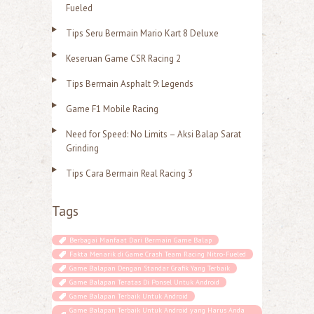
Fueled
Tips Seru Bermain Mario Kart 8 Deluxe
Keseruan Game CSR Racing 2
Tips Bermain Asphalt 9: Legends
Game F1 Mobile Racing
Need for Speed: No Limits – Aksi Balap Sarat
Grinding
Tips Cara Bermain Real Racing 3
Tags
Berbagai Manfaat Dari Bermain Game Balap
Fakta Menarik di Game Crash Team Racing Nitro-Fueled
Game Balapan Dengan Standar Grafik Yang Terbaik
Game Balapan Teratas Di Ponsel Untuk Android
Game Balapan Terbaik Untuk Android
Game Balapan Terbaik Untuk Android yang Harus Anda