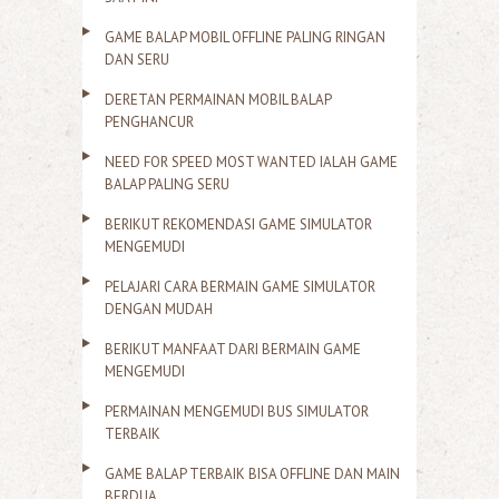
GAME BALAP MOBIL OFFLINE PALING RINGAN
DAN SERU
DERETAN PERMAINAN MOBIL BALAP
PENGHANCUR
NEED FOR SPEED MOST WANTED IALAH GAME
BALAP PALING SERU
BERIKUT REKOMENDASI GAME SIMULATOR
MENGEMUDI
PELAJARI CARA BERMAIN GAME SIMULATOR
DENGAN MUDAH
BERIKUT MANFAAT DARI BERMAIN GAME
MENGEMUDI
PERMAINAN MENGEMUDI BUS SIMULATOR
TERBAIK
GAME BALAP TERBAIK BISA OFFLINE DAN MAIN
BERDUA