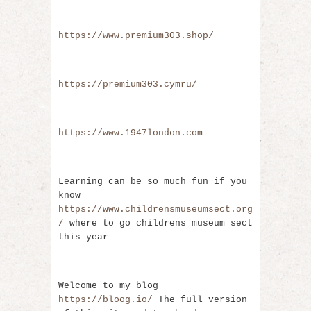
https://www.premium303.shop/
https://premium303.cymru/
https://www.1947london.com
Learning can be so much fun if you 
know 
https://www.childrensmuseumsect.org
/
 where to go childrens museum sect 
this year
Welcome to my blog 
https://bloog.io/
 The full version 