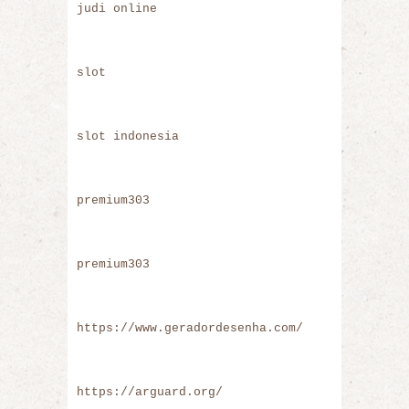
judi online
slot
slot indonesia
premium303
premium303
https://www.geradordesenha.com/
https://arguard.org/