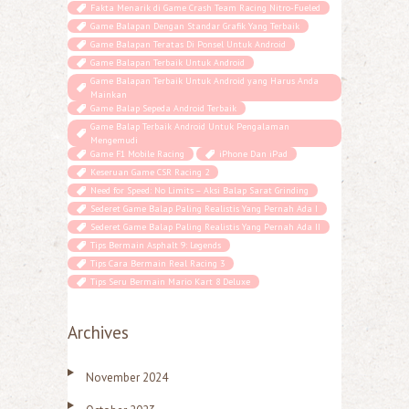
Fakta Menarik di Game Crash Team Racing Nitro-Fueled
Game Balapan Dengan Standar Grafik Yang Terbaik
Game Balapan Teratas Di Ponsel Untuk Android
Game Balapan Terbaik Untuk Android
Game Balapan Terbaik Untuk Android yang Harus Anda
Mainkan
Game Balap Sepeda Android Terbaik
Game Balap Terbaik Android Untuk Pengalaman
Mengemudi
Game F1 Mobile Racing
iPhone Dan iPad
Keseruan Game CSR Racing 2
Need for Speed: No Limits – Aksi Balap Sarat Grinding
Sederet Game Balap Paling Realistis Yang Pernah Ada I
Sederet Game Balap Paling Realistis Yang Pernah Ada II
Tips Bermain Asphalt 9: Legends
Tips Cara Bermain Real Racing 3
Tips Seru Bermain Mario Kart 8 Deluxe
Archives
November 2024