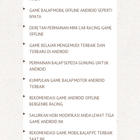
GAME BALAP MOBIL OFFLINE ANDROID SEPERTI
NYATA
DERETAN PERMAINAN MINI CAR RACING GAME
OFFLINE
GAME BELAJAR MENGEMUDI TERBAIK DAN
TERBARU DI ANDROID
PERMAINAN BALAP SEPEDA GUNUNG UNTUK
ANDROID
KUMPULAN GAME BALAP MOTOR ANDROID
TERBAIK
REKOMENDASI GAME ANDROID OFFLINE
BERGENRE RACING
SALURKAN HOBI MODIFIKASI ANDA LEWAT TIGA
GAME ANDROID INI
REKOMENDASI GAME MOBIL BALAP PC TERBAIK
SAAT INI