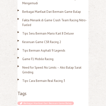
Mengemudi
Berbagai Manfaat Dari Bermain Game Balap
Fakta Menarik di Game Crash Team Racing Nitro-
Fueled
Tips Seru Bermain Mario Kart 8 Deluxe
Keseruan Game CSR Racing 2
Tips Bermain Asphalt 9: Legends
Game F1 Mobile Racing
Need for Speed: No Limits – Aksi Balap Sarat
Grinding
Tips Cara Bermain Real Racing 3
Tags
Berbagai Manfaat Dari Bermain Game Balap