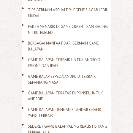
TIPS BERMAIN ASPHALT 9 LEGENDS AGAR LEBIH
MUDAH
FAKTA MENARIK DI GAME CRASH TEAM RACING
NITRO-FUELED
BERBAGAI MANFAAT DARI BERMAIN GAME
BALAPAN
GAME BALAPAN TERBAIK UNTUK ANDROID
IPHONE DAN IPAD
GAME BALAP SEPEDA ANDROID TERBAIK
SEPANJANG MASA
GAME BALAPAN TERATAS DI PONSEL UNTUK
ANDROID
GAME BALAPAN DENGAN STANDAR GRAFIK
YANG TERBAIK
SEDERET GAME BALAP PALING REALISTIS YANG
PERNAH ADA