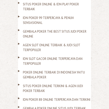
SITUS POKER ONLINE & IDN PLAY POKER
TERBAIK
IDN POKER 99 TERPERCAYA & PENUH
SENSASIONAL
GEMBALA POKER THE BEST SITUS JUDI POKER
ONLINE
AGEN SLOT ONLINE TERBAIK & JUDI SLOT
TERPOPULER
IDN SLOT GACOR ONLINE TERPERCAYA DAN
TERPOPULER
POKER ONLINE TERBAIK DI INDONESIA YAITU
GEMBALA POKER
SITUS POKER ONLINE TERKINI & AGEN JUDI
POKER TERBAIK
IDN POKER 88 ONLINE TERPERCAYA DAN TERKINI
GEMBALA POKER ONLINE SITUS JUDI TERBAIK