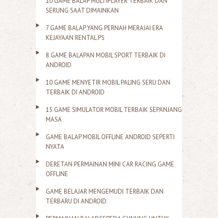
10 GAME BALAP MULTIPLAYER TERBAIK DAN
SERUNG SAAT DIMAINKAN
7 GAME BALAP YANG PERNAH MERAJAI ERA
KEJAYAAN RENTAL PS
8 GAME BALAPAN MOBIL SPORT TERBAIK DI
ANDROID
10 GAME MENYETIR MOBIL PALING SERU DAN
TERBAIK DI ANDROID
15 GAME SIMULATOR MOBIL TERBAIK SEPANJANG
MASA
GAME BALAP MOBIL OFFLINE ANDROID SEPERTI
NYATA
DERETAN PERMAINAN MINI CAR RACING GAME
OFFLINE
GAME BELAJAR MENGEMUDI TERBAIK DAN
TERBARU DI ANDROID