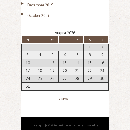
December 2019
October 2019
August 2026
M
T
W
T
F
S
S
1
2
3
4
5
6
7
8
9
10
11
12
13
14
15
16
17
18
19
20
21
22
23
24
25
26
27
28
29
30
31
« Nov
Copyright © 2026 Game Connect. Proudly powered by