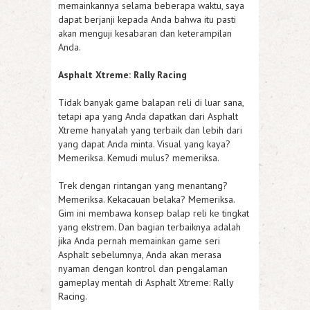
memainkannya selama beberapa waktu, saya
dapat berjanji kepada Anda bahwa itu pasti
akan menguji kesabaran dan keterampilan
Anda.
Asphalt Xtreme: Rally Racing
Tidak banyak game balapan reli di luar sana,
tetapi apa yang Anda dapatkan dari Asphalt
Xtreme hanyalah yang terbaik dan lebih dari
yang dapat Anda minta. Visual yang kaya?
Memeriksa. Kemudi mulus? memeriksa.
Trek dengan rintangan yang menantang?
Memeriksa. Kekacauan belaka? Memeriksa.
Gim ini membawa konsep balap reli ke tingkat
yang ekstrem. Dan bagian terbaiknya adalah
jika Anda pernah memainkan game seri
Asphalt sebelumnya, Anda akan merasa
nyaman dengan kontrol dan pengalaman
gameplay mentah di Asphalt Xtreme: Rally
Racing.