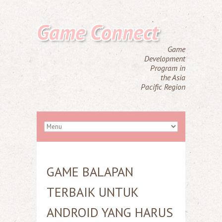
Game Connect
Game
Development
Program in
the Asia
Pacific Region
GAME BALAPAN
TERBAIK UNTUK
ANDROID YANG HARUS