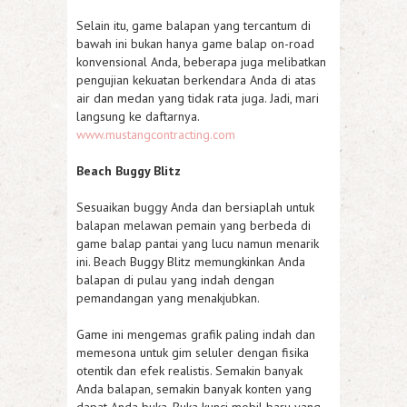
Selain itu, game balapan yang tercantum di
bawah ini bukan hanya game balap on-road
konvensional Anda, beberapa juga melibatkan
pengujian kekuatan berkendara Anda di atas
air dan medan yang tidak rata juga. Jadi, mari
langsung ke daftarnya.
www.mustangcontracting.com
Beach Buggy Blitz
Sesuaikan buggy Anda dan bersiaplah untuk
balapan melawan pemain yang berbeda di
game balap pantai yang lucu namun menarik
ini. Beach Buggy Blitz memungkinkan Anda
balapan di pulau yang indah dengan
pemandangan yang menakjubkan.
Game ini mengemas grafik paling indah dan
memesona untuk gim seluler dengan fisika
otentik dan efek realistis. Semakin banyak
Anda balapan, semakin banyak konten yang
dapat Anda buka. Buka kunci mobil baru yang