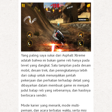
Yang paling saya sukai dari Asphalt Xtreme
adalah bahwa ini bukan game reli hanya pada
level yang dangkal. Satu tampilan pada desain
mobil, desain trek, dan peningkatannya lebih
dari cukup untuk menunjukkan jumlah
pekerjaan dan perhatian terhadap detail yang
dibayarkan dalam membuat game ini menjadi
judul balap reli yang sebenarnya, dan hasilnya
berbicara sendiri.
Mode karier yang menarik, mode multi-
pemain, dan acara terbatas waktu, serta misi