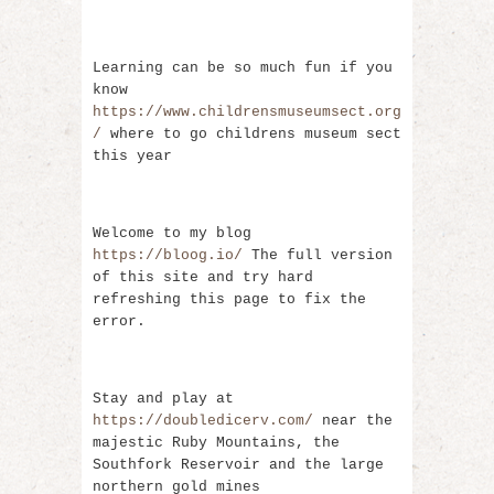
Learning can be so much fun if you 
know 
https://www.childrensmuseumsect.org
/
 where to go childrens museum sect 
this year
Welcome to my blog 
https://bloog.io/
 The full version 
of this site and try hard 
refreshing this page to fix the 
error.
Stay and play at 
https://doubledicerv.com/
 near the 
majestic Ruby Mountains, the 
Southfork Reservoir and the large 
northern gold mines