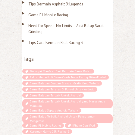
Tips Bermain Asphalt 9: Legends
Game F1 Mobile Racing
Need for Speed: No Limits – Aksi Balap Sarat
Grinding
Tips Cara Bermain Real Racing 3
Tags
Berbagai Manfaat Dari Bermain Game Balap
Fakta Menarik di Game Crash Team Racing Nitro-Fueled
Game Balapan Dengan Standar Grafik Yang Terbaik
Game Balapan Teratas Di Ponsel Untuk Android
Game Balapan Terbaik Untuk Android
Game Balapan Terbaik Untuk Android yang Harus Anda
Mainkan
Game Balap Sepeda Android Terbaik
Game Balap Terbaik Android Untuk Pengalaman
Mengemudi
Game F1 Mobile Racing
iPhone Dan iPad
Keseruan Game CSR Racing 2