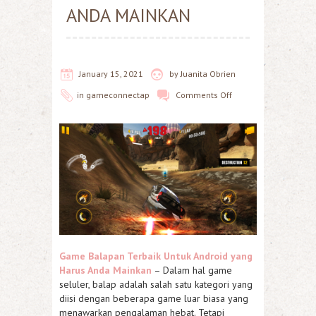
ANDA MAINKAN
January 15, 2021
by
Juanita Obrien
in
gameconnectap
Comments Off
Game Balapan Terbaik Untuk Android yang
Harus Anda Mainkan
– Dalam hal game
seluler, balap adalah salah satu kategori yang
diisi dengan beberapa game luar biasa yang
menawarkan pengalaman hebat. Tetapi