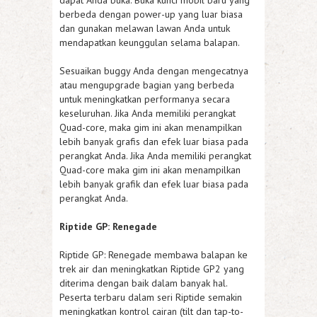
berbeda dengan power-up yang luar biasa
dan gunakan melawan lawan Anda untuk
mendapatkan keunggulan selama balapan.
Sesuaikan buggy Anda dengan mengecatnya
atau mengupgrade bagian yang berbeda
untuk meningkatkan performanya secara
keseluruhan. Jika Anda memiliki perangkat
Quad-core, maka gim ini akan menampilkan
lebih banyak grafis dan efek luar biasa pada
perangkat Anda. Jika Anda memiliki perangkat
Quad-core maka gim ini akan menampilkan
lebih banyak grafik dan efek luar biasa pada
perangkat Anda.
Riptide GP: Renegade
Riptide GP: Renegade membawa balapan ke
trek air dan meningkatkan Riptide GP2 yang
diterima dengan baik dalam banyak hal.
Peserta terbaru dalam seri Riptide semakin
meningkatkan kontrol cairan (tilt dan tap-to-