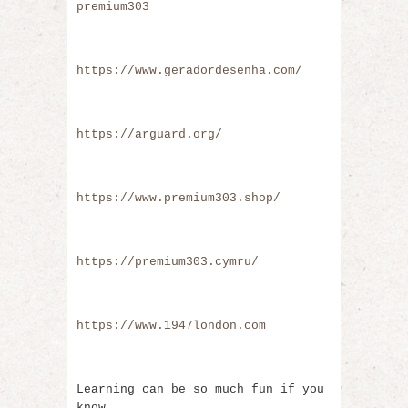
premium303
https://www.geradordesenha.com/
https://arguard.org/
https://www.premium303.shop/
https://premium303.cymru/
https://www.1947london.com
Learning can be so much fun if you 
know 