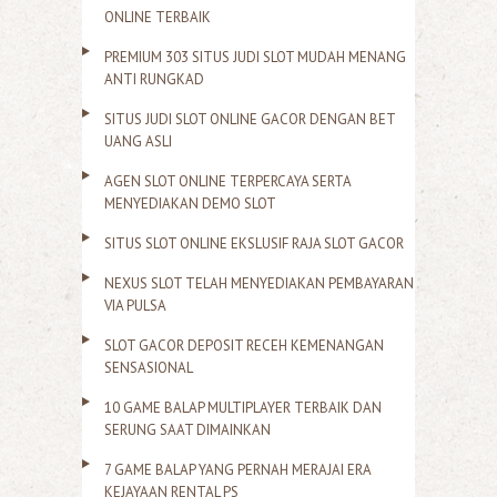
ONLINE TERBAIK
PREMIUM 303 SITUS JUDI SLOT MUDAH MENANG
ANTI RUNGKAD
SITUS JUDI SLOT ONLINE GACOR DENGAN BET
UANG ASLI
AGEN SLOT ONLINE TERPERCAYA SERTA
MENYEDIAKAN DEMO SLOT
SITUS SLOT ONLINE EKSLUSIF RAJA SLOT GACOR
NEXUS SLOT TELAH MENYEDIAKAN PEMBAYARAN
VIA PULSA
SLOT GACOR DEPOSIT RECEH KEMENANGAN
SENSASIONAL
10 GAME BALAP MULTIPLAYER TERBAIK DAN
SERUNG SAAT DIMAINKAN
7 GAME BALAP YANG PERNAH MERAJAI ERA
KEJAYAAN RENTAL PS