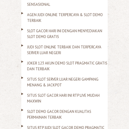
SENSASIONAL
AGEN JUDI ONLINE TERPERCAYA & SLOT DEMO
TERBAIK
SLOT GACOR HARI INI DENGAN MENYEDIAKAN
SLOT DEMO GRATIS
JUDI SLOT ONLINE TERBAIK DAN TERPERCAYA
SERVER LUAR NEGERI
JOKER 123 AKUN DEMO SLOT PRAGMATIC GRATIS
DAN TERBAIK
SITUS SLOT SERVER LUAR NEGERI GAMPANG
MENANG & JACKPOT
SITUS SLOT GACOR HARI INI RTP LIVE MUDAH
MAXWIN
SLOT DEMO GACOR DENGAN KUALITAS
PERMAINAN TERBAIK
SITUS RTP JUDI SLOT GACOR DEMO PRAGMATIC