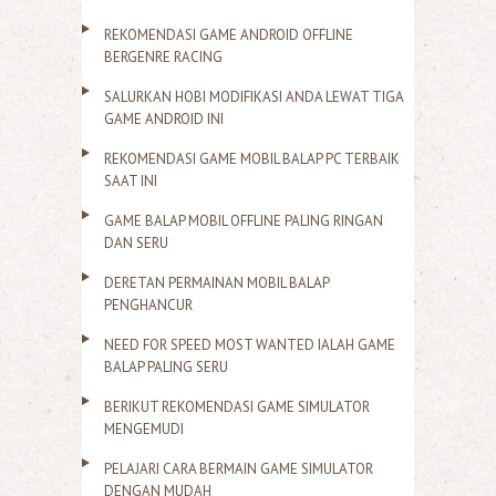
REKOMENDASI GAME ANDROID OFFLINE
BERGENRE RACING
SALURKAN HOBI MODIFIKASI ANDA LEWAT TIGA
GAME ANDROID INI
REKOMENDASI GAME MOBIL BALAP PC TERBAIK
SAAT INI
GAME BALAP MOBIL OFFLINE PALING RINGAN
DAN SERU
DERETAN PERMAINAN MOBIL BALAP
PENGHANCUR
NEED FOR SPEED MOST WANTED IALAH GAME
BALAP PALING SERU
BERIKUT REKOMENDASI GAME SIMULATOR
MENGEMUDI
PELAJARI CARA BERMAIN GAME SIMULATOR
DENGAN MUDAH