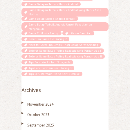
Game Balapan Terbaik Untuk Android
Game Balapan Terbaik Untuk Android yang Harus Anda
Mainkan
Game Balap Sepeda Android Terbaik
Game Balap Terbaik Android Untuk Pengalaman
Mengemudi
Game F1 Mobile Racing
iPhone Dan iPad
Keseruan Game CSR Racing 2
Need for Speed: No Limits – Aksi Balap Sarat Grinding
Sederet Game Balap Paling Realistis Yang Pernah Ada I
Sederet Game Balap Paling Realistis Yang Pernah Ada II
Tips Bermain Asphalt 9: Legends
Tips Cara Bermain Real Racing 3
Tips Seru Bermain Mario Kart 8 Deluxe
Archives
November 2024
October 2023
September 2023