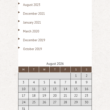
August 2023
December 2021
January 2021
March 2020
December 2019
October 2019
August 2026
M
T
W
T
F
S
S
1
2
3
4
5
6
7
8
9
10
11
12
13
14
15
16
17
18
19
20
21
22
23
24
25
26
27
28
29
30
31