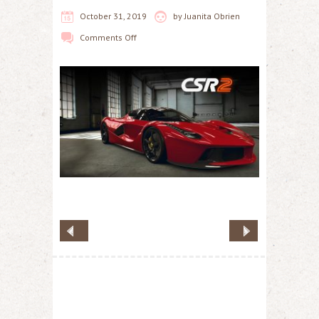
October 31, 2019
by
Juanita Obrien
Comments Off