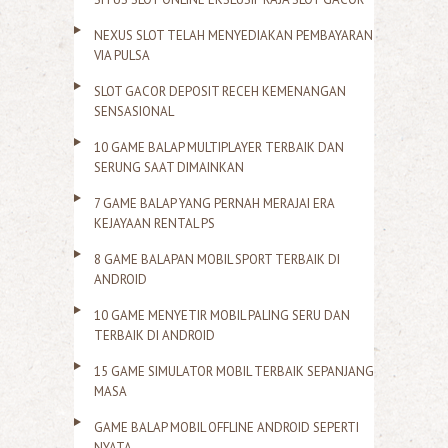
NEXUS SLOT TELAH MENYEDIAKAN PEMBAYARAN
VIA PULSA
SLOT GACOR DEPOSIT RECEH KEMENANGAN
SENSASIONAL
10 GAME BALAP MULTIPLAYER TERBAIK DAN
SERUNG SAAT DIMAINKAN
7 GAME BALAP YANG PERNAH MERAJAI ERA
KEJAYAAN RENTAL PS
8 GAME BALAPAN MOBIL SPORT TERBAIK DI
ANDROID
10 GAME MENYETIR MOBIL PALING SERU DAN
TERBAIK DI ANDROID
15 GAME SIMULATOR MOBIL TERBAIK SEPANJANG
MASA
GAME BALAP MOBIL OFFLINE ANDROID SEPERTI
NYATA