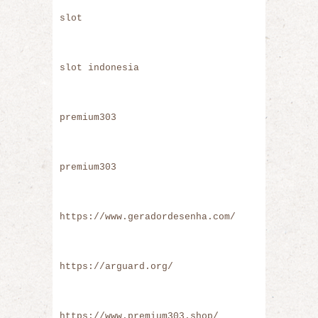
slot
slot indonesia
premium303
premium303
https://www.geradordesenha.com/
https://arguard.org/
https://www.premium303.shop/