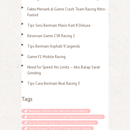
Fakta Menarik di Game Crash Team Racing Nitro-
Fueled
Tips Seru Bermain Mario Kart 8 Deluxe
Keseruan Game CSR Racing 2
Tips Bermain Asphalt 9: Legends
Game F1 Mobile Racing
Need for Speed: No Limits – Aksi Balap Sarat
Grinding
Tips Cara Bermain Real Racing 3
Tags
Berbagai Manfaat Dari Bermain Game Balap
Fakta Menarik di Game Crash Team Racing Nitro-Fueled
Game Balapan Dengan Standar Grafik Yang Terbaik
Game Balapan Teratas Di Ponsel Untuk Android