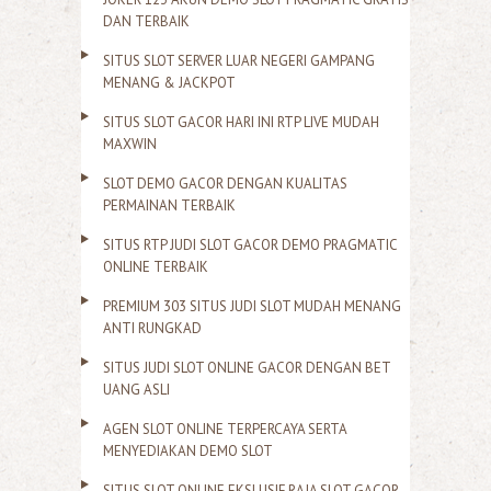
DAN TERBAIK
SITUS SLOT SERVER LUAR NEGERI GAMPANG
MENANG & JACKPOT
SITUS SLOT GACOR HARI INI RTP LIVE MUDAH
MAXWIN
SLOT DEMO GACOR DENGAN KUALITAS
PERMAINAN TERBAIK
SITUS RTP JUDI SLOT GACOR DEMO PRAGMATIC
ONLINE TERBAIK
PREMIUM 303 SITUS JUDI SLOT MUDAH MENANG
ANTI RUNGKAD
SITUS JUDI SLOT ONLINE GACOR DENGAN BET
UANG ASLI
AGEN SLOT ONLINE TERPERCAYA SERTA
MENYEDIAKAN DEMO SLOT
SITUS SLOT ONLINE EKSLUSIF RAJA SLOT GACOR